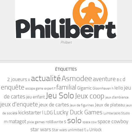
Philibert
ÉTIQUETTES
actualité
Asmodee
aventure
d
2 joueurs
c
B
A
familial
enquête
jeu
Iello
Gigamic
expert
Gloomhaven
h
escape game
f
Jeu Solo
Jeux coop
de cartes
jeu enfant
jeux d'ambiance
jeux d'enquete
jeux de cartes
Jeux de plateau
Jeux de figurines
jeux
Lucky Duck Games
kickstarter
l
LDG
de société
Lumberjacks Studio
solo
space cowboy
matagot
s
m
roll&write
pixie games
space cow
star wars
t
Unlock
Star wars unlimited
u