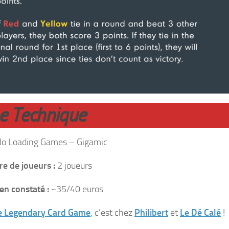
he Technique
o Loading Games – Gigamic
e de joueurs :
2 joueurs
en constaté :
~35/40 euros
e Legendary Card Game
, c’est chez
Philibert
et
Le Dé Calé
!