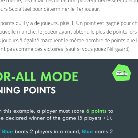
. De même, les capacités de faction peuvent nécessiter quelq
rs Scoia’tael pour déterminer le 1er joueur.
points qu’il y a de joueurs, plus 1. Un point est gagné pour c
uvelle manche, le joueur ayant obtenu le plus de points lors 
es joueurs à égalité marquent le même nombre de points que l
nt pas comme des victoires (sauf si vous jouez Nilfgaard).