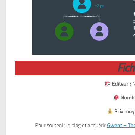
Fic
Editeur :
N
Nombr
Prix moy
Pour soutenir le blog et acquérir
Gwent – Th