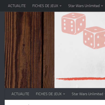
ACTUALITE
FICHES DE JEUX
Star Wars Unlimited
Skip to content
ACTUALITE
FICHES DE JEUX
Star Wars Unlimited