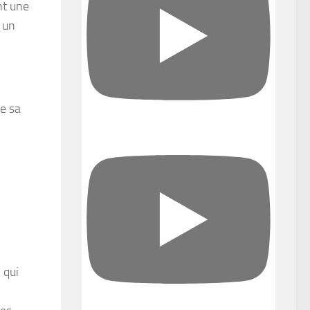
nt une
i un
de sa
 qui