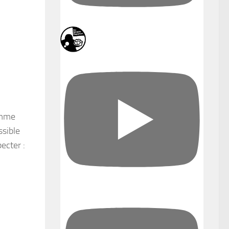
omme
ssible
ecter :