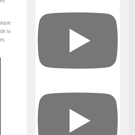
ues
haque
de la
es