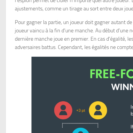
l’espion permet de cibler n’importe quel autre joueur
ajustements, comme un tirage au sort entre deux joueu
Pour gagner la partie, un joueur doit gagner autant de 
joueur vaincu à la fin d’une manche. Au début d’une no
dernière manche joue en premier. En cas d’égalité, l
adversaires battus. Cependant, les égalités ne compte