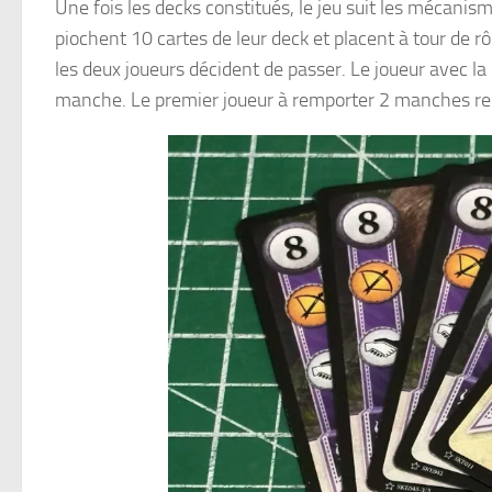
Une fois les decks constitués, le jeu suit les mécani
piochent 10 cartes de leur deck et placent à tour de r
les deux joueurs décident de passer. Le joueur avec l
manche. Le premier joueur à remporter 2 manches rem