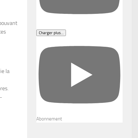
 pouvant
tes
Charger plus…
ie la
res.
-
Abonnement