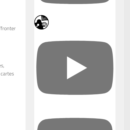
ffronter
es,
 cartes