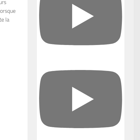
urs
lorsque
te la