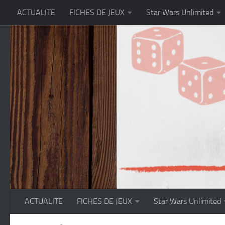
ACTUALITE
FICHES DE JEUX
Star Wars Unlimited
Skip to content
ACTUALITE
FICHES DE JEUX
Star Wars Unlimited