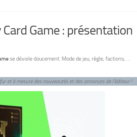
Card Game : présentation
Game
se dévoile doucement. Mode de jeu, règle, factions, …
 fur et à mesure des nouveautés et des annonces de l’éditeur !