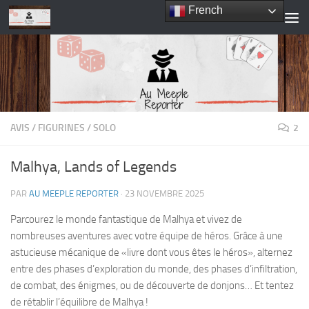
French
Skip to content
AVIS
/
FIGURINES
/
SOLO
2
Malhya, Lands of Legends
PAR
AU MEEPLE REPORTER
·
23 NOVEMBRE 2025
Parcourez le monde fantastique de Malhya et vivez de
nombreuses aventures avec votre équipe de héros. Grâce à une
astucieuse mécanique de «livre dont vous êtes le héros», alternez
entre des phases d’exploration du monde, des phases d’infiltration,
de combat, des énigmes, ou de découverte de donjons… Et tentez
de rétablir l’équilibre de Malhya !