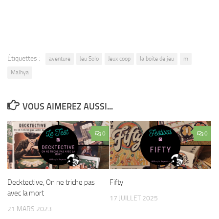
Étiquettes :
aventure
Jeu Solo
Jeux coop
la boite de jeu
m
Malhya
VOUS AIMEREZ AUSSI...
0
0
Decktective, On ne triche pas
Fifty
avec la mort
17 JUILLET 2025
21 MARS 2023