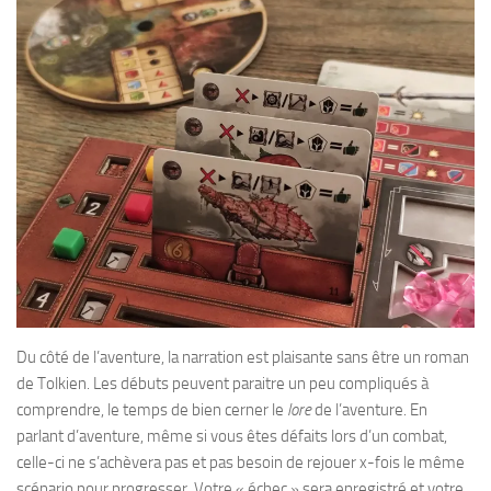
Du côté de l’aventure, la narration est plaisante sans être un roman
de Tolkien. Les débuts peuvent paraitre un peu compliqués à
comprendre, le temps de bien cerner le
lore
de l’aventure. En
parlant d’aventure, même si vous êtes défaits lors d’un combat,
celle-ci ne s’achèvera pas et pas besoin de rejouer x-fois le même
scénario pour progresser. Votre « échec » sera enregistré et votre