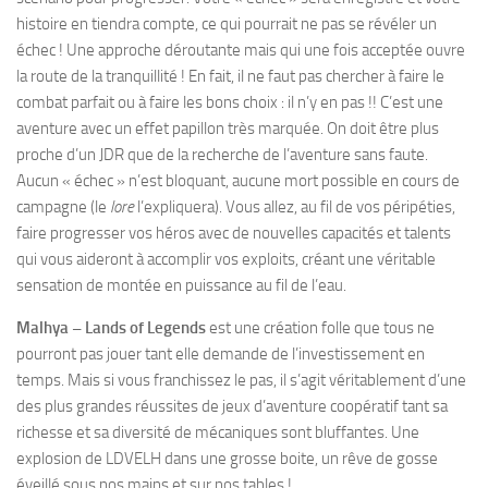
histoire en tiendra compte, ce qui pourrait ne pas se révéler un
échec ! Une approche déroutante mais qui une fois acceptée ouvre
la route de la tranquillité ! En fait, il ne faut pas chercher à faire le
combat parfait ou à faire les bons choix : il n’y en pas !! C’est une
aventure avec un effet papillon très marquée. On doit être plus
proche d’un JDR que de la recherche de l’aventure sans faute.
Aucun « échec » n’est bloquant, aucune mort possible en cours de
campagne (le
lore
l’expliquera). Vous allez, au fil de vos péripéties,
faire progresser vos héros avec de nouvelles capacités et talents
qui vous aideront à accomplir vos exploits, créant une véritable
sensation de montée en puissance au fil de l’eau.
Malhya – Lands of Legends
est une création folle que tous ne
pourront pas jouer tant elle demande de l’investissement en
temps. Mais si vous franchissez le pas, il s’agit véritablement d’une
des plus grandes réussites de jeux d’aventure coopératif tant sa
richesse et sa diversité de mécaniques sont bluffantes. Une
explosion de LDVELH dans une grosse boite, un rêve de gosse
éveillé sous nos mains et sur nos tables !