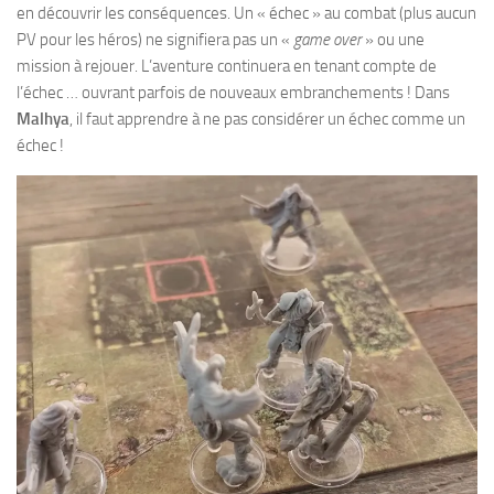
en découvrir les conséquences. Un « échec » au combat (plus aucun
PV pour les héros) ne signifiera pas un «
game over
» ou une
mission à rejouer. L’aventure continuera en tenant compte de
l’échec … ouvrant parfois de nouveaux embranchements ! Dans
Malhya
, il faut apprendre à ne pas considérer un échec comme un
échec !