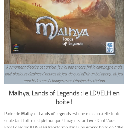
Au moment d’écrire cet article, je n’ai pas encore fini la campagne mais
joué plusieurs dizaines d’heures de jeu, de quoi offrir un bel aperçu du jeu,
enrichi de mes échanges avec l’équipe de création
Malhya, Lands of Legends : le LDVELH en
boîte !
Parler de
Malhya – Lands of Legends
est une mission à elle toute
seule tant l’offre est pléthorique ! Imaginez un Livre Dont Vous
Etes Le Héros (LDVELH) transformé dans une grosse boîte de 11kg