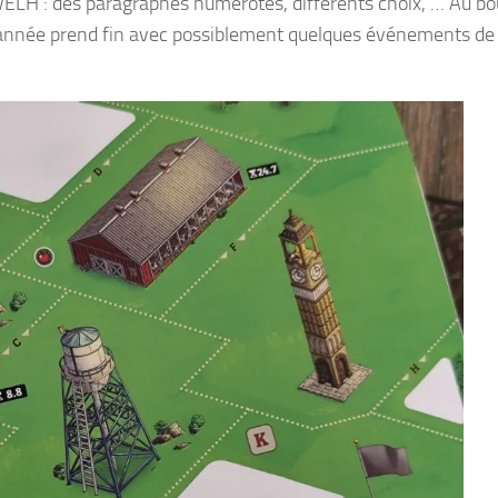
DVELH : des paragraphes numérotés, différents choix, … Au bo
l’année prend fin avec possiblement quelques événements de 