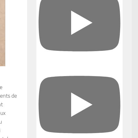
le
ments de
nt
eux
u
i