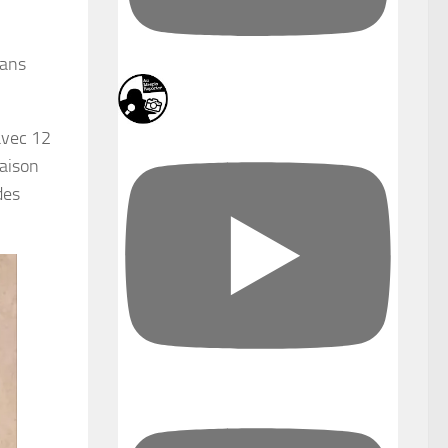
dans
 avec 12
maison
des