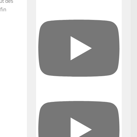
ut des
fin