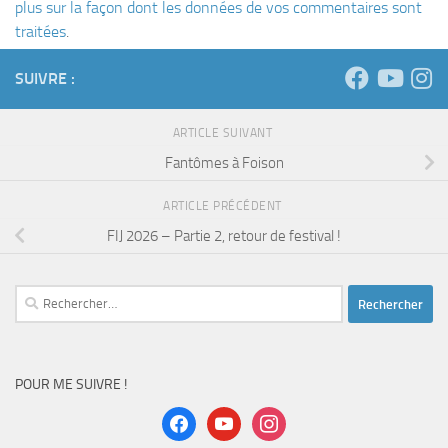
plus sur la façon dont les données de vos commentaires sont
traitées
.
SUIVRE :
ARTICLE SUIVANT
Fantômes à Foison
ARTICLE PRÉCÉDENT
FIJ 2026 – Partie 2, retour de festival !
Rechercher :
POUR ME SUIVRE !
facebook
youtube
instagram