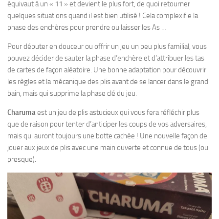
équivaut à un « 11 » et devient le plus fort, de quoi retourner
quelques situations quand il est bien utilisé ! Cela complexifie la
phase des enchères pour prendre ou laisser les As …
Pour débuter en douceur ou offrir un jeu un peu plus familial, vous
pouvez décider de sauter la phase d’enchère et d’attribuer les tas
de cartes de façon aléatoire. Une bonne adaptation pour découvrir
les règles et la mécanique des plis avant de se lancer dans le grand
bain, mais qui supprime la phase clé du jeu.
Charuma
est un jeu de plis astucieux qui vous fera réfléchir plus
que de raison pour tenter d’anticiper les coups de vos adversaires,
mais qui auront toujours une botte cachée ! Une nouvelle façon de
jouer aux jeux de plis avec une main ouverte et connue de tous (ou
presque).