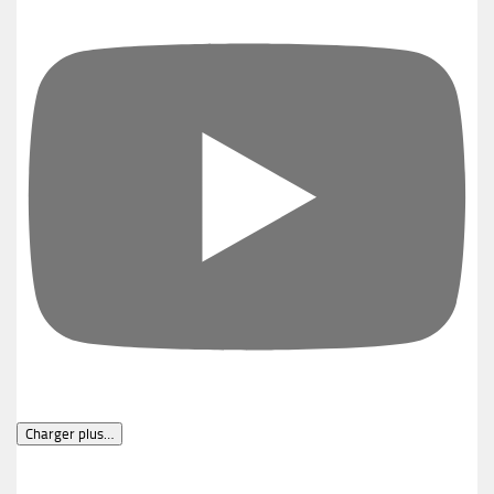
Charger plus…