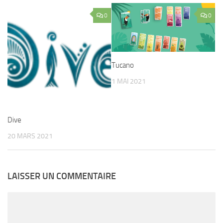
0
0
Tucano
1 MAI 2021
Dive
20 MARS 2021
LAISSER UN COMMENTAIRE