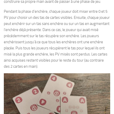
construire sa propre main avant de passer à une phase de jeu.
Pendant la phase d’enchère, chaque joueur doit miser entre 0 et 5
PV pour choisir un des tas de cartes visibles. Ensuite, chaque joueur
peut enchérir sur un tas sans enchère ou sur un tas en augmentant
l’enchère déjà présente. Dans ce cas, le joueur qui avait misé
précédemment sur le tas récupère son enchère. Les joueurs
enchérissent jusqu’à ce que tous les enchères ont une enchère
placée. Puis tous les joueurs récupèrent le tas pour lequel ils ont
misé la plus grande enchère, les PV misés sont perdus. Les cartes
ainsi acquises restent visibles pour le reste du tour (au contraire
des 2 cartes en main).