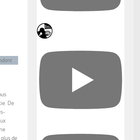
endant
.
ous
ie. De
us-
aux
 ne
 plus de