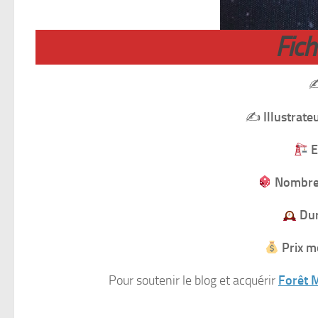
Fic
✍
✍️
Illustrate
E
Nombre 
Dur
Prix m
Pour soutenir le blog et acquérir
Forêt M