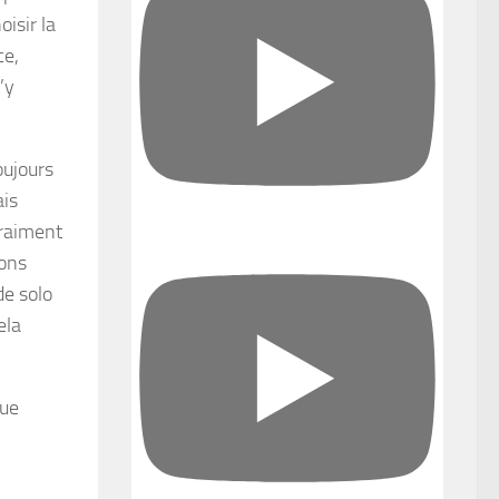
isir la
ce,
’y
oujours
ais
vraiment
ions
de solo
ela
que