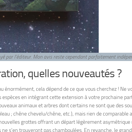
voyé par l’éditeur. Mon avis reste cependant parfaitement indép
ration, quelles nouveautés ?
ou énormément, cela dépend de ce que vous cherchez ! Ne v
 espèces en intégrant cette extension à votre prochaine part
s nouveaux animaux et arbres dont certains ne sont que des so
eau ; chêne chevelu/chêne, etc.), mais rien de comparable 
 nouvelles grottes offrant un départ légèrement asymétrique
es ne s’en trouveront pas chamboulées. En revanche, le grand