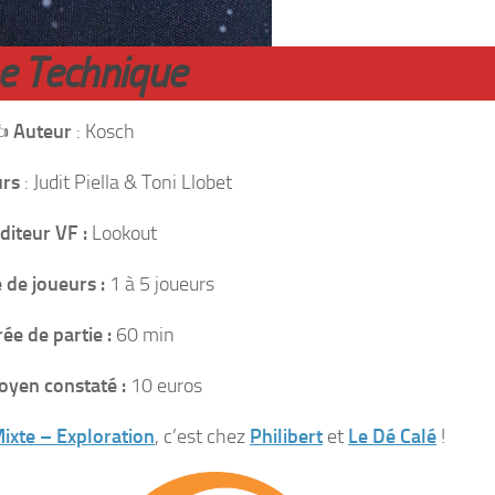
he Technique
️
Auteur
: Kosch
urs
: Judit Piella & Toni Llobet
diteur VF :
Lookout
de joueurs :
1 à 5 joueurs
ée de partie :
60 min
oyen constaté :
10 euros
ixte – Exploration
, c’est chez
Philibert
et
Le Dé Calé
!