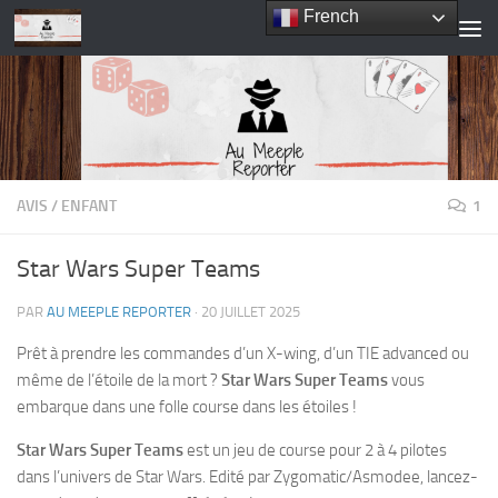
French
Skip to content
AVIS
/
ENFANT
1
Star Wars Super Teams
PAR
AU MEEPLE REPORTER
·
20 JUILLET 2025
Prêt à prendre les commandes d’un X-wing, d’un TIE advanced ou
même de l’étoile de la mort ?
Star Wars Super Teams
vous
embarque dans une folle course dans les étoiles !
Star Wars Super Teams
est un jeu de course pour 2 à 4 pilotes
dans l’univers de Star Wars. Edité par Zygomatic/Asmodee, lancez-