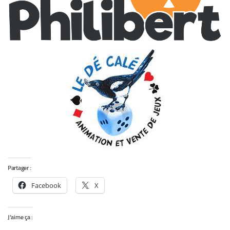
Partager :
Facebook
X
J’aime ça :