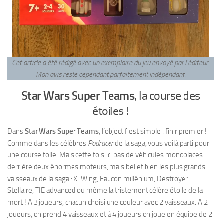
Cet article a été rédigé avec un exemplaire du jeu envoyé par l’éditeur.
Mon avis reste cependant parfaitement indépendant
.
Star Wars Super Teams
, la course des
étoiles !
Dans
Star Wars Super Teams
, l’objectif est simple : finir premier !
Comme dans les célèbres
Podracer
de la saga, vous voilà parti pour
une course folle. Mais cette fois-ci pas de véhicules monoplaces
derrière deux énormes moteurs, mais bel et bien les plus grands
vaisseaux de la saga : X-Wing, Faucon millénium, Destroyer
Stellaire, TIE advanced ou même la tristement célère étoile de la
mort ! A 3 joueurs, chacun choisi une couleur avec 2 vaisseaux. A 2
joueurs, on prend 4 vaisseaux et à 4 joueurs on joue en équipe de 2