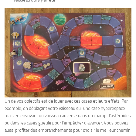
vaisseau qui s’y arrête
Un de vos objectifs est de jouer avec ces cases et leurs effets. Par
exemple, en déplaçant votre vaisseau sur une case hyperespace
mais en envoyant un vaisseau adverse dans un champ d’astéroïdes
ou dans les cases gueule pour l’empêcher d’avancer. Vous pouvez
aussi profiter des embranchements pour choisir le meilleur chemin