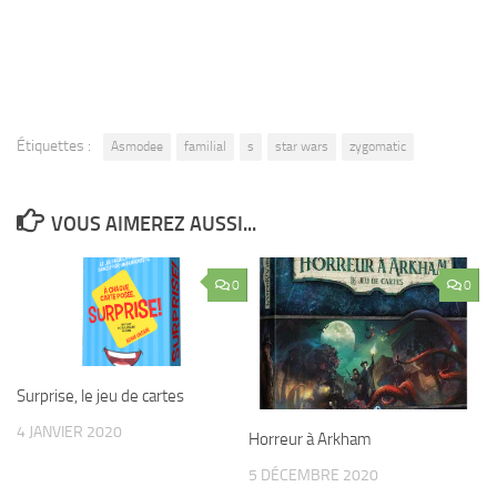
Étiquettes :
Asmodee
familial
s
star wars
zygomatic
VOUS AIMEREZ AUSSI...
0
0
Surprise, le jeu de cartes
4 JANVIER 2020
Horreur à Arkham
5 DÉCEMBRE 2020