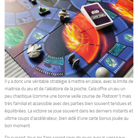
Il y a donc une véritable stratégie à mettre en place, avec la limite de
maitrise du jeu et de l’aléatoire de la pioche. Cela offre un jeu un
peu chaotique (comme une bonne veille course de
Podracer
!) mais
très familial et accessible avec des parties bien souvent tendues et
équilibrées. La victoire se joue souvent dans les derniers instants et
ultime coups d’accélérateur, bien aidé d’une carte bonus jouée au
bon moment.
De surcroit, tous les fans seront ravis de jouer avec ls vaisseaux