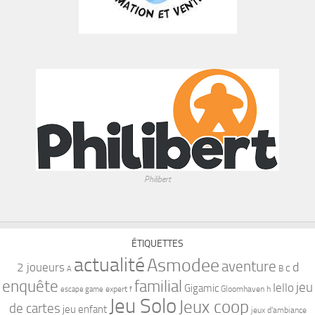
Philibert
ÉTIQUETTES
actualité
Asmodee
aventure
d
2 joueurs
c
B
A
familial
enquête
jeu
Iello
Gigamic
expert
Gloomhaven
h
escape game
f
Jeu Solo
Jeux coop
de cartes
jeu enfant
jeux d'ambiance