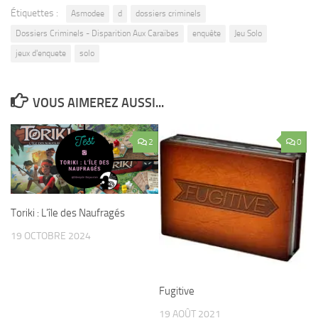
Étiquettes :
Asmodee
d
dossiers criminels
Dossiers Criminels - Disparition Aux Caraïbes
enquête
Jeu Solo
jeux d'enquete
solo
VOUS AIMEREZ AUSSI...
2
0
Toriki : L’île des Naufragés
19 OCTOBRE 2024
Fugitive
19 AOÛT 2021