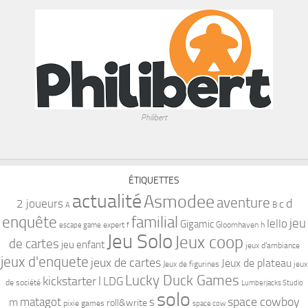
Philibert
ÉTIQUETTES
actualité
Asmodee
aventure
d
2 joueurs
c
B
A
familial
enquête
jeu
Iello
Gigamic
expert
Gloomhaven
h
escape game
f
Jeu Solo
Jeux coop
de cartes
jeu enfant
jeux d'ambiance
jeux d'enquete
jeux de cartes
Jeux de plateau
Jeux de figurines
jeux
Lucky Duck Games
kickstarter
l
LDG
de société
Lumberjacks Studio
solo
space cowboy
matagot
s
m
roll&write
pixie games
space cow