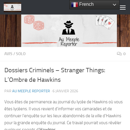
French
Skip to content
AVIS
/
SOLO
0
Dossiers Criminels – Stranger Things:
L’Ombre de Hawkins
PAR
AU MEEPLE REPORTER
·
6 JANVIER 2026
Vous êtes de permanence au journal du lycée de Hawkins où vous
êtes lycéens. Il vous revient d’informer vos camarades et de
continuer l’enquête sur les lieux abandonnés de la ville d’Hawkins
pour la grande enquête du journal. Ce travail pourrait vous révéler
quelques secrets d’
Hawkins
…