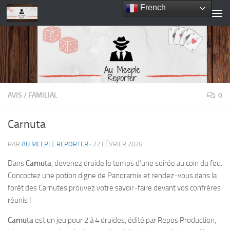
French
Skip to content
AVIS
/
FAMILIAL
0
Carnuta
PAR
AU MEEPLE REPORTER
·
22 FÉVRIER 2026
Dans
Carnuta
, devenez druide le temps d’une soirée au coin du feu.
Concoctez une potion digne de Panoramix et rendez-vous dans la
forêt des Carnutes prouvez votre savoir-faire devant vos confrères
réunis !
Carnuta
est un jeu pour 2 à 4 druides, édité par Repos Production,