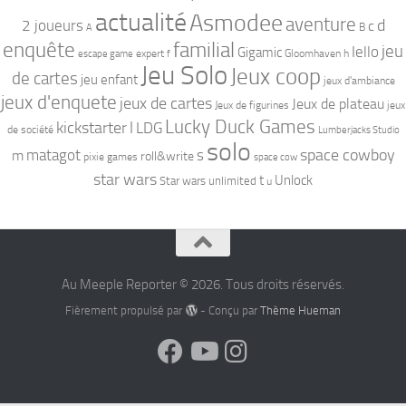
actualité
Asmodee
aventure
d
2 joueurs
c
B
A
familial
enquête
jeu
Iello
Gigamic
expert
Gloomhaven
h
escape game
f
Jeu Solo
Jeux coop
de cartes
jeu enfant
jeux d'ambiance
jeux d'enquete
jeux de cartes
Jeux de plateau
Jeux de figurines
jeux
Lucky Duck Games
kickstarter
l
LDG
de société
Lumberjacks Studio
solo
space cowboy
matagot
s
m
roll&write
pixie games
space cow
star wars
t
Unlock
Star wars unlimited
u
Au Meeple Reporter © 2026. Tous droits réservés.
Fièrement propulsé par
- Conçu par
Thème Hueman