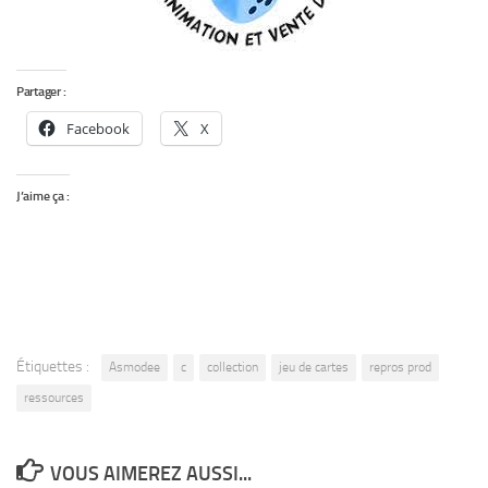
Partager :
Facebook
X
J’aime ça :
Étiquettes :
Asmodee
c
collection
jeu de cartes
repros prod
ressources
VOUS AIMEREZ AUSSI...