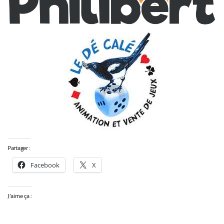
Partager :
Facebook
X
J’aime ça :