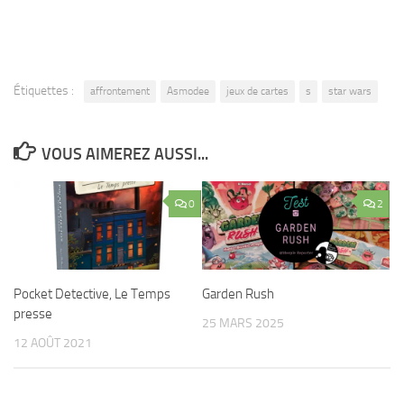
Étiquettes :
affrontement
Asmodee
jeux de cartes
s
star wars
VOUS AIMEREZ AUSSI...
0
2
Garden Rush
Pocket Detective, Le Temps
presse
25 MARS 2025
12 AOÛT 2021