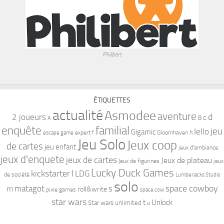
Philibert
ÉTIQUETTES
actualité
Asmodee
aventure
d
2 joueurs
c
B
A
familial
enquête
jeu
Iello
Gigamic
expert
Gloomhaven
h
escape game
f
Jeu Solo
Jeux coop
de cartes
jeu enfant
jeux d'ambiance
jeux d'enquete
jeux de cartes
Jeux de plateau
Jeux de figurines
jeux
Lucky Duck Games
kickstarter
l
LDG
de société
Lumberjacks Studio
solo
space cowboy
matagot
s
m
roll&write
pixie games
space cow
star wars
t
Unlock
Star wars unlimited
u