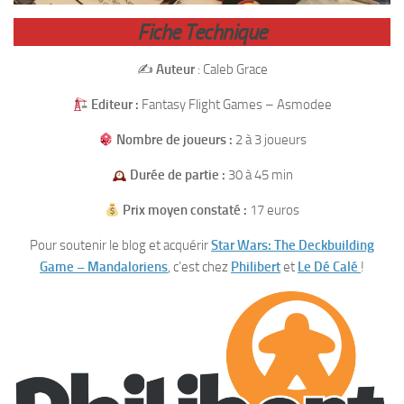
Fiche Technique
✍️
Auteur
: Caleb Grace
Editeur :
Fantasy Flight Games – Asmodee
Nombre de joueurs :
2 à 3 joueurs
Durée de partie :
30 à 45 min
Prix moyen constaté :
17 euros
Pour soutenir le blog et acquérir
Star Wars: The Deckbuilding
Game – Mandaloriens
, c’est chez
Philibert
et
Le Dé Calé
!