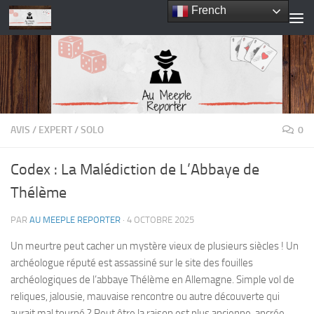
French
Skip to content
AVIS
/
EXPERT
/
SOLO
0
Codex : La Malédiction de L’Abbaye de
Thélème
PAR
AU MEEPLE REPORTER
·
4 OCTOBRE 2025
Un meurtre peut cacher un mystère vieux de plusieurs siècles ! Un
archéologue réputé est assassiné sur le site des fouilles
archéologiques de l’abbaye Thélème en Allemagne. Simple vol de
reliques, jalousie, mauvaise rencontre ou autre découverte qui
aurait mal tourné ? Peut être la raison est plus ancienne, ancrée