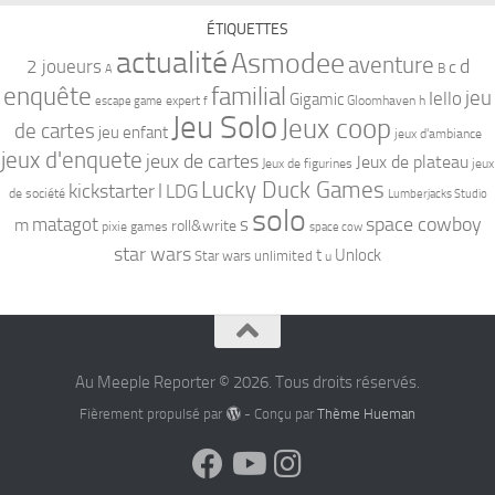
ÉTIQUETTES
actualité
Asmodee
aventure
d
2 joueurs
c
B
A
familial
enquête
jeu
Iello
Gigamic
expert
Gloomhaven
h
escape game
f
Jeu Solo
Jeux coop
de cartes
jeu enfant
jeux d'ambiance
jeux d'enquete
jeux de cartes
Jeux de plateau
Jeux de figurines
jeux
Lucky Duck Games
kickstarter
l
LDG
de société
Lumberjacks Studio
solo
space cowboy
matagot
s
m
roll&write
pixie games
space cow
star wars
t
Unlock
Star wars unlimited
u
Au Meeple Reporter © 2026. Tous droits réservés.
Fièrement propulsé par
- Conçu par
Thème Hueman