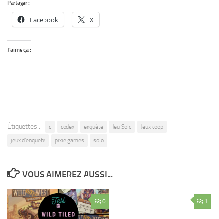
Partager :
Facebook
X
J’aime ça :
Étiquettes :
c
codex
enquête
Jeu Solo
Jeux coop
jeux d'enquete
pixie games
solo
VOUS AIMEREZ AUSSI...
0
1