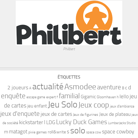
Philibert
ÉTIQUETTES
actualité
Asmodee
aventure
d
2 joueurs
c
B
A
familial
enquête
jeu
Iello
Gigamic
expert
Gloomhaven
h
escape game
f
Jeu Solo
Jeux coop
de cartes
jeu enfant
jeux d'ambiance
jeux d'enquete
jeux de cartes
Jeux de plateau
Jeux de figurines
jeux
Lucky Duck Games
kickstarter
l
LDG
de société
Lumberjacks Studio
solo
space cowboy
matagot
s
m
roll&write
pixie games
space cow