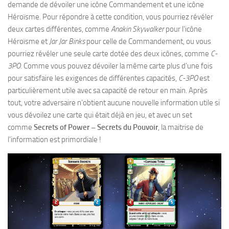
demande de dévoiler une icône Commandement et une icône
Héroïsme. Pour répondre à cette condition, vous pourriez révéler
deux cartes différentes, comme
Anakin Skywalker
pour l’icône
Héroïsme et
Jar Jar Binks
pour celle de Commandement, ou vous
pourriez révéler une seule carte dotée des deux icônes, comme
C-
3PO
. Comme vous pouvez dévoiler la même carte plus d’une fois
pour satisfaire les exigences de différentes capacités,
C-3PO
est
particulièrement utile avec sa capacité de retour en main. Après
tout, votre adversaire n’obtient aucune nouvelle information utile si
vous dévoilez une carte qui était déjà en jeu, et avec un set
comme
Secrets of Power – Secrets du Pouvoir
, la maitrise de
l’information est primordiale !