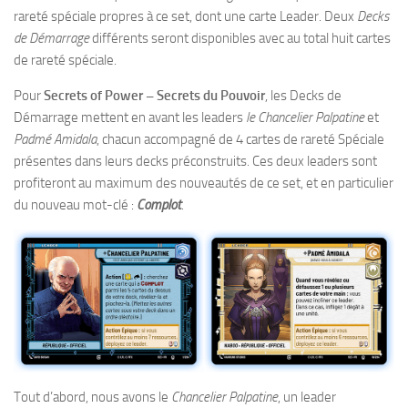
rareté spéciale propres à ce set, dont une carte Leader. Deux
Decks
de Démarrage
différents seront disponibles avec au total huit cartes
de rareté spéciale.
Pour
Secrets of Power – Secrets du Pouvoir
, les Decks de
Démarrage mettent en avant les leaders
le Chancelier Palpatine
et
Padmé Amidala
, chacun accompagné de 4 cartes de rareté Spéciale
présentes dans leurs decks préconstruits. Ces deux leaders sont
profiteront au maximum des nouveautés de ce set, et en particulier
du nouveau mot-clé :
Complot
.
Tout d’abord, nous avons le
Chancelier Palpatine
, un leader