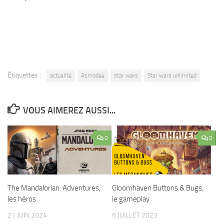
Étiquettes :
actualité
Asmodee
star wars
Star wars unlimited
VOUS AIMEREZ AUSSI...
0
0
Gloomhaven Buttons & Bugs,
The Mandalorian: Adventures,
le gameplay
les héros
6 JUILLET 2023
21 JUIN 2024