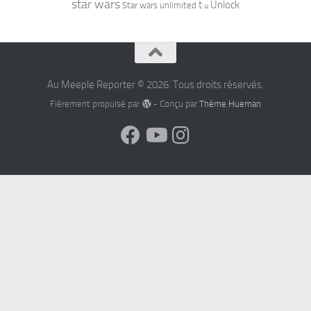
star wars
t
Unlock
Star wars unlimited
u
Au Meeple Reporter © 2026. Tous droits réservés.
Fièrement propulsé par
- Conçu par
Thème Hueman