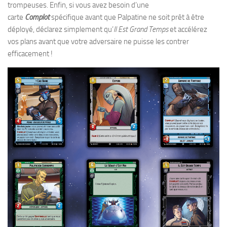
trompeuses. Enfin, si vous avez besoin d’une
carte
Complot
spécifique avant que Palpatine ne soit prêt à être
déployé, déclarez simplement qu’
Il Est Grand Temps
et accélérez
vos plans avant que votre adversaire ne puisse les contrer
efficacement !