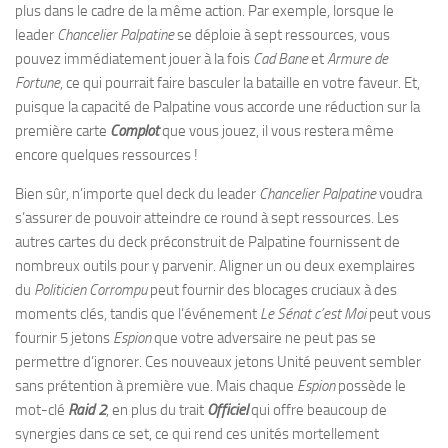
plus dans le cadre de la même action. Par exemple, lorsque le
leader
Chancelier Palpatine
se déploie à sept ressources, vous
pouvez immédiatement jouer à la fois
Cad Bane
et
Armure de
Fortune
, ce qui pourrait faire basculer la bataille en votre faveur. Et,
puisque la capacité de Palpatine vous accorde une réduction sur la
première carte
Complot
que vous jouez, il vous restera même
encore quelques ressources !
Bien sûr, n’importe quel deck du leader
Chancelier Palpatine
voudra
s’assurer de pouvoir atteindre ce round à sept ressources. Les
autres cartes du deck préconstruit de Palpatine fournissent de
nombreux outils pour y parvenir. Aligner un ou deux exemplaires
du
Politicien Corrompu
peut fournir des blocages cruciaux à des
moments clés, tandis que l’événement
Le Sénat c’est Moi
peut vous
fournir 5 jetons
Espion
que votre adversaire ne peut pas se
permettre d’ignorer. Ces nouveaux jetons Unité peuvent sembler
sans prétention à première vue. Mais chaque
Espion
possède le
mot-clé
Raid 2
, en plus du trait
Officiel
qui offre beaucoup de
synergies dans ce set, ce qui rend ces unités mortellement