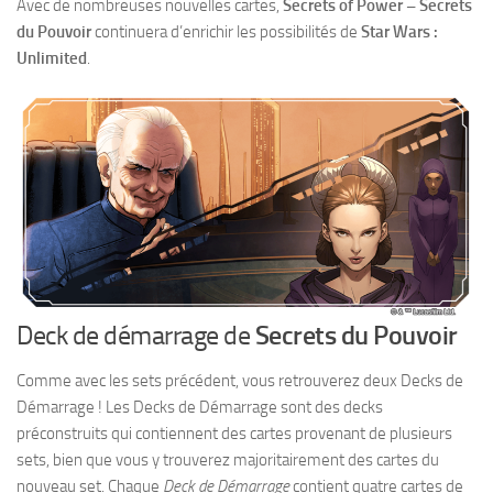
Avec de nombreuses nouvelles cartes,
Secrets of Power – Secrets
du Pouvoir
continuera d’enrichir les possibilités de
Star Wars :
Unlimited
.
Deck de démarrage de
Secrets du Pouvoir
Comme avec les sets précédent,
vous retrouverez deux Decks de
Démarrage ! Les Decks de Démarrage sont des decks
préconstruits qui contiennent des cartes provenant de plusieurs
sets, bien que vous y trouverez majoritairement des cartes du
nouveau set. Chaque
Deck de Démarrage
contient quatre cartes de