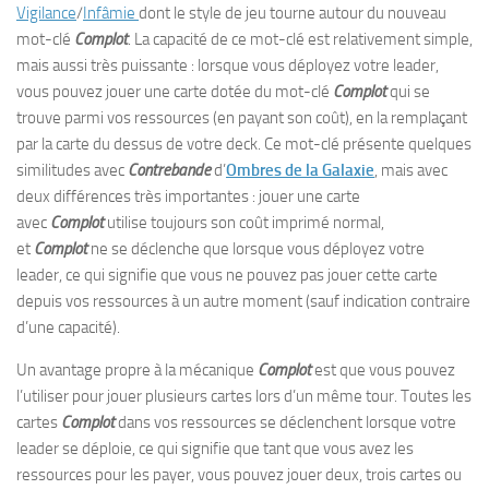
Vigilance
/
Infâmie
dont le style de jeu tourne autour du nouveau
mot-clé
Complot
. La capacité de ce mot-clé est relativement simple,
mais aussi très puissante : lorsque vous déployez votre leader,
vous pouvez jouer une carte dotée du mot-clé
Complot
qui se
trouve parmi vos ressources (en payant son coût), en la remplaçant
par la carte du dessus de votre deck. Ce mot-clé présente quelques
similitudes avec
Contrebande
d’
Ombres de la Galaxie
, mais avec
deux différences très importantes : jouer une carte
avec
Complot
utilise toujours son coût imprimé normal,
et
Complot
ne se déclenche que lorsque vous déployez votre
leader, ce qui signifie que vous ne pouvez pas jouer cette carte
depuis vos ressources à un autre moment (sauf indication contraire
d’une capacité).
Un avantage propre à la mécanique
Complot
est que vous pouvez
l’utiliser pour jouer plusieurs cartes lors d’un même tour. Toutes les
cartes
Complot
dans vos ressources se déclenchent lorsque votre
leader se déploie, ce qui signifie que tant que vous avez les
ressources pour les payer, vous pouvez jouer deux, trois cartes ou