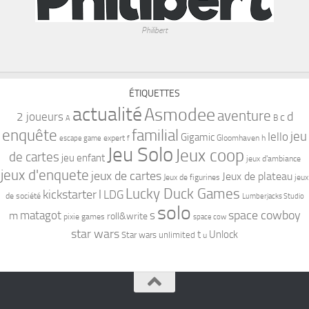
Philibert
ÉTIQUETTES
actualité
Asmodee
aventure
d
2 joueurs
c
B
A
familial
enquête
jeu
Iello
Gigamic
expert
Gloomhaven
h
escape game
f
Jeu Solo
Jeux coop
de cartes
jeu enfant
jeux d'ambiance
jeux d'enquete
jeux de cartes
Jeux de plateau
Jeux de figurines
jeux
Lucky Duck Games
kickstarter
l
LDG
de société
Lumberjacks Studio
solo
space cowboy
matagot
s
m
roll&write
pixie games
space cow
star wars
t
Unlock
Star wars unlimited
u