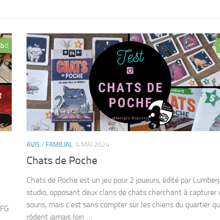
0
AVIS
/
FAMILIAL
4 MAI 2024
Chats de Poche
Chats de Poche est un jeu pour 2 joueurs, édité par Lumber
studio, opposant deux clans de chats cherchant à capturer 
souris, mais c’est sans compter sur les chiens du quartier qu
FFG
rôdent jamais loin …