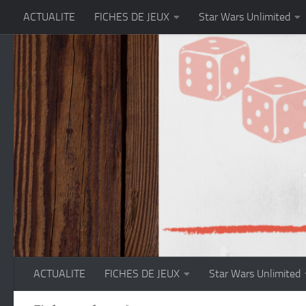
ACTUALITE
FICHES DE JEUX
Star Wars Unlimited
Skip to content
ACTUALITE
FICHES DE JEUX
Star Wars Unlimited