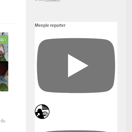
Meeple reporter
1
 du