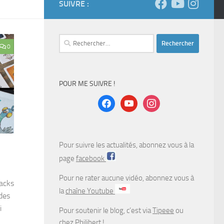
SUIVRE :
Rechercher :
0
POUR ME SUIVRE !
facebook
youtube
instagram
Pour suivre les actualités, abonnez vous à la
page
facebook
Pour ne rater aucune vidéo, abonnez vous à
jacks
la
chaîne Youtube
des
i
Pour soutenir le blog, c’est via
Tipeee
ou
chez
Philibert
!