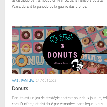
et distribué par Asmodee en France, dans l’univers de Star
Wars, durant la période de la guerre des Clones.
AVIS
/
FAMILIAL
24 AOÛT 2023
Donuts
Donuts est un jeu de stratégie abstrait pour deux joueurs, éd
chez Funforge et distribué par Asmodee, dans lequel vous