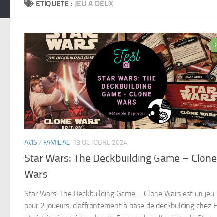
ÉTIQUETÉ :
JEU À DEUX
AVIS
/
FAMILIAL
18 OCTOBRE 2024
Star Wars: The Deckbuilding Game – Clone
Wars
Star Wars: The Deckbuilding Game – Clone Wars est un jeu
pour 2 joueurs, d’affrontement à base de deckbulding chez 