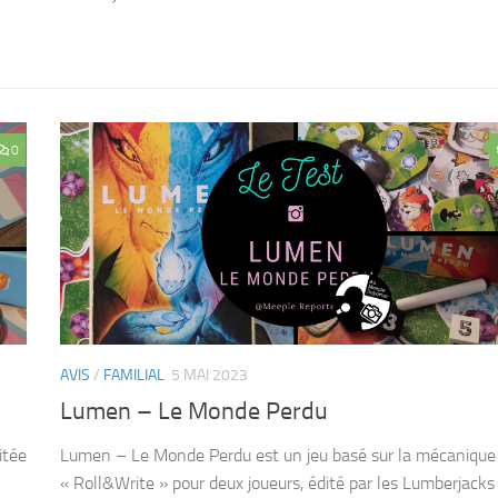
0
AVIS
/
FAMILIAL
5 MAI 2023
Lumen – Le Monde Perdu
itée
Lumen – Le Monde Perdu est un jeu basé sur la mécanique
« Roll&Write » pour deux joueurs, édité par les Lumberjacks