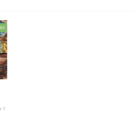
0
r 1