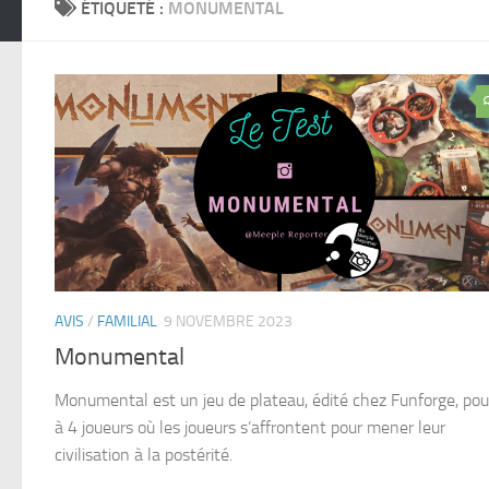
ÉTIQUETÉ :
MONUMENTAL
AVIS
/
FAMILIAL
9 NOVEMBRE 2023
Monumental
Monumental est un jeu de plateau, édité chez Funforge, pou
à 4 joueurs où les joueurs s’affrontent pour mener leur
civilisation à la postérité.