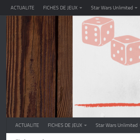
ACTUALITE
FICHES DE JEUX
Star Wars Unlimited
Skip to content
ACTUALITE
FICHES DE JEUX
Star Wars Unlimited