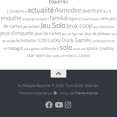
ÉTIQUETTES
actualité
Asmodee
aventure
d
2 joueurs
c
B
A
familial
enquête
jeu
Iello
Gigamic
expert
Gloomhaven
h
escape game
f
Jeu Solo
Jeux coop
de cartes
jeu enfant
jeux d'ambiance
jeux d'enquete
jeux de cartes
Jeux de plateau
Jeux de figurines
jeux
Lucky Duck Games
kickstarter
l
LDG
de société
Lumberjacks Studio
solo
space cowboy
matagot
s
m
roll&write
pixie games
space cow
star wars
t
Unlock
Star wars unlimited
u
Au Meeple Reporter © 2026. Tous droits réservés.
Fièrement propulsé par
- Conçu par
Thème Hueman