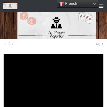
French
Skip to content
VIDÉO
1
Vidéo de Nine
PAR
AU MEEPLE REPORTER
·
16 NOVEMBRE 2019
Pour les plus fainéants, retrouver ici toutes les vidéos consacrées à
Nine de Sorry We Are French !
Vidéo de présentation / Unboxing
Vidéo de règle / partie