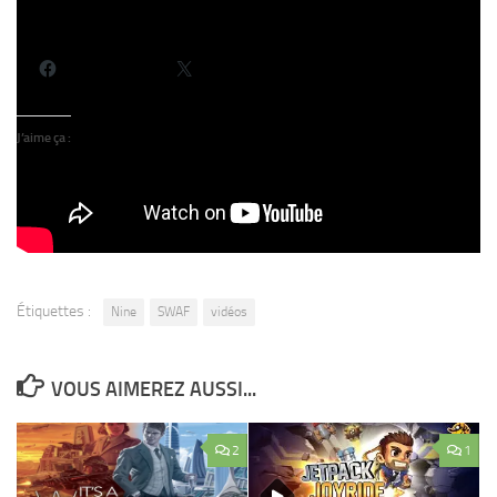
Partager :
Facebook
X
J’aime ça :
Étiquettes :
Nine
SWAF
vidéos
VOUS AIMEREZ AUSSI...
2
1