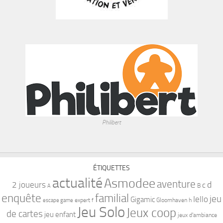
Philibert
ÉTIQUETTES
actualité
Asmodee
aventure
d
2 joueurs
c
B
A
familial
enquête
jeu
Iello
Gigamic
expert
Gloomhaven
h
escape game
f
Jeu Solo
Jeux coop
de cartes
jeu enfant
jeux d'ambiance