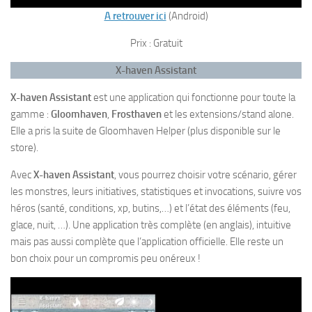
A retrouver ici
(Android)
Prix : Gratuit
X-haven Assistant
X-haven Assistant
est une application qui fonctionne pour toute la
gamme :
Gloomhaven
,
Frosthaven
et les extensions/stand alone.
Elle a pris la suite de Gloomhaven Helper (plus disponible sur le
store).
Avec
X-haven Assistant
, vous pourrez choisir votre scénario, gérer
les monstres, leurs initiatives, statistiques et invocations, suivre vos
héros (santé, conditions, xp, butins,…) et l’état des éléments (feu,
glace, nuit, …). Une application très complète (en anglais), intuitive
mais pas aussi complète que l’application officielle. Elle reste un
bon choix pour un compromis peu onéreux !