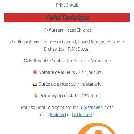
Prix : Gratuit
Fiche Technique
✍️
Auteurs
: Isaac Childres
✍️
Illustrateurs
: Francesca Baerald, David Demaret, Alexandr
Elichev, Josh T. McDowell
Editeur VF :
Cephalofair Games / Asmodeee
Nombre de joueurs :
1 à 4 joueurs
Durée de partie :
90 min/scenario
Prix moyen constaté :
230 euros
Pour soutenir le blog et acquérir
Frosthaven
, c’est
chez
Philibert
et
Le Dé Calé
!