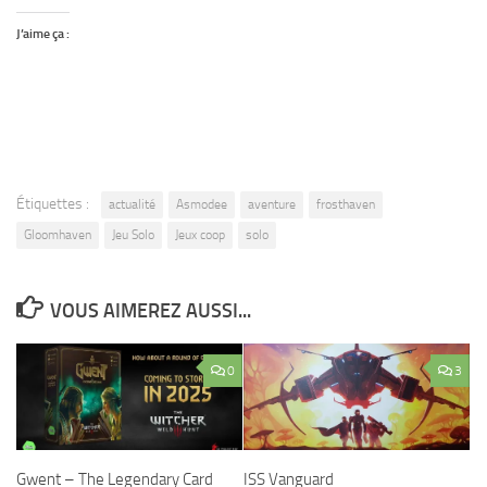
J’aime ça :
Étiquettes :
actualité
Asmodee
aventure
frosthaven
Gloomhaven
Jeu Solo
Jeux coop
solo
VOUS AIMEREZ AUSSI...
0
3
Gwent – The Legendary Card
ISS Vanguard