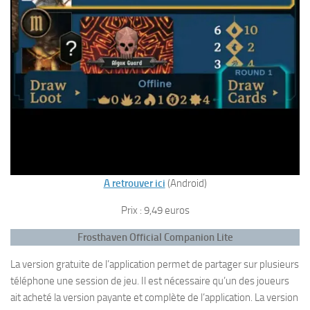
A retrouver ici
(Android)
Prix : 9,49 euros
Frosthaven Official Companion
Lite
La version gratuite de l’application permet de partager sur plusieurs
téléphone une session de jeu. Il est nécessaire qu’un des joueurs
ait acheté la version payante et complète de l’application. La version