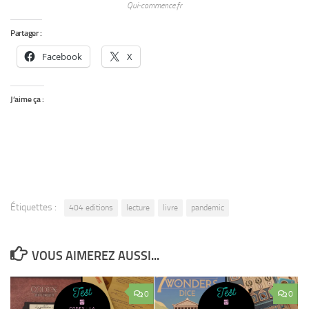
Qui-commence.fr
Partager :
Facebook
X
J’aime ça :
Étiquettes :
404 editions
lecture
livre
pandemic
VOUS AIMEREZ AUSSI...
0
0