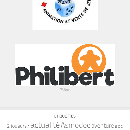
Philibert
ÉTIQUETTES
actualité
Asmodee
aventure
d
2 joueurs
c
B
A