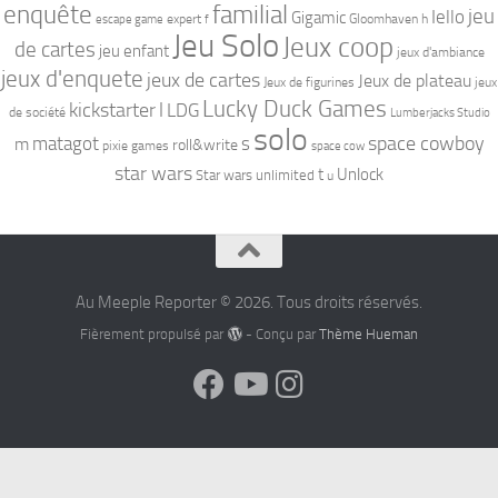
familial
enquête
jeu
Iello
Gigamic
expert
Gloomhaven
h
escape game
f
Jeu Solo
Jeux coop
de cartes
jeu enfant
jeux d'ambiance
jeux d'enquete
jeux de cartes
Jeux de plateau
Jeux de figurines
jeux
Lucky Duck Games
kickstarter
l
LDG
de société
Lumberjacks Studio
solo
space cowboy
matagot
s
m
roll&write
pixie games
space cow
star wars
t
Unlock
Star wars unlimited
u
Au Meeple Reporter © 2026. Tous droits réservés.
Fièrement propulsé par
- Conçu par
Thème Hueman