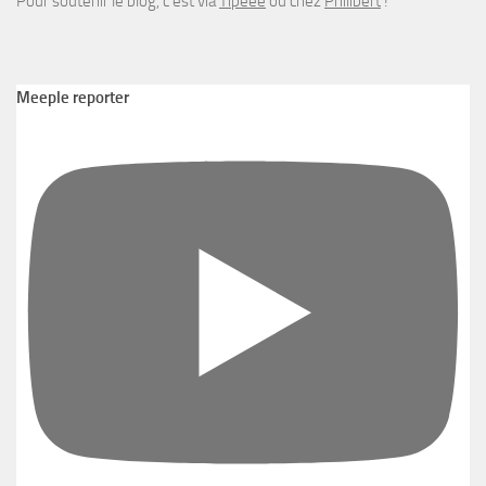
Pour soutenir le blog, c’est via
Tipeee
ou chez
Philibert
!
Meeple reporter