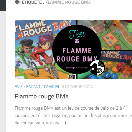
ÉTIQUETÉ :
FLAMME ROUGE BMX
AVIS
/
ENFANT
/
FAMILIAL
6 OCTOBRE 2024
Flamme rouge BMX
Flamme rouge BMX est un jeu de course de vélo de 2 à 4
joueurs, édité chez Gigamic, pour initier les plus jeunes aux j
de course (vélo, voiture, …).