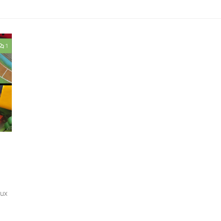
1
eux