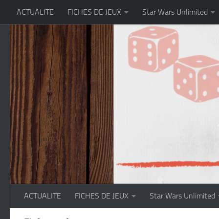
ACTUALITE
FICHES DE JEUX
Star Wars Unlimited
Skip to content
ACTUALITE
FICHES DE JEUX
Star Wars Unlimited