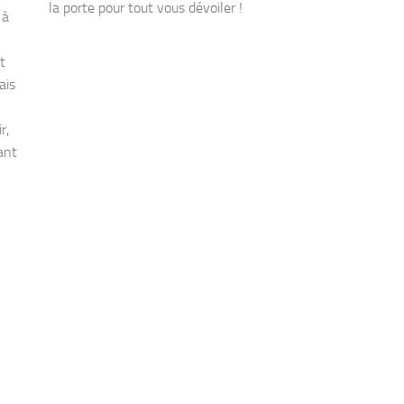
la porte pour tout vous dévoiler !
 à
t
ais
r,
ant