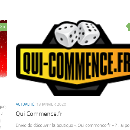
0
ACTUALITÉ
13 JANVIER 2020
que,
Qui Commence.fr
 à
i
Envie de découvrir la boutique « Qui commence.fr » ? J’ai p
?