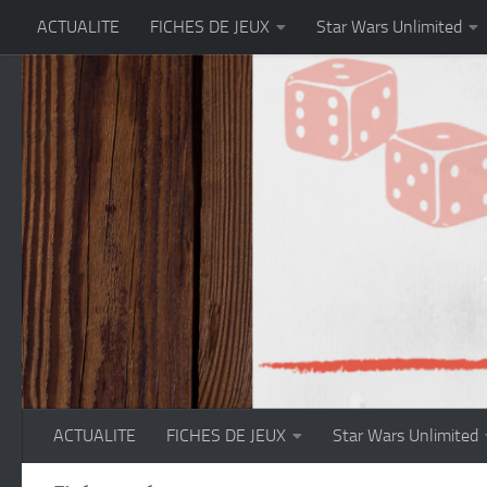
ACTUALITE
FICHES DE JEUX
Star Wars Unlimited
Skip to content
ACTUALITE
FICHES DE JEUX
Star Wars Unlimited