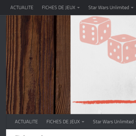
ACTUALITE
FICHES DE JEUX
Star Wars Unlimited
Skip to content
ACTUALITE
FICHES DE JEUX
Star Wars Unlimited