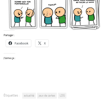
Partager :
Facebook
X
J’aime ça :
Étiquettes :
actualité
jeux de cartes
LDG