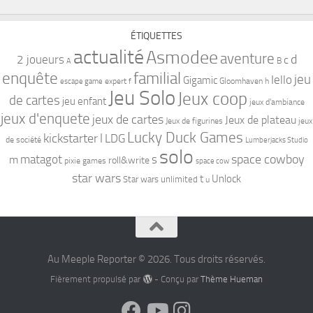
ÉTIQUETTES
actualité
Asmodee
aventure
d
2 joueurs
c
B
A
familial
enquête
jeu
Iello
Gigamic
expert
Gloomhaven
h
escape game
f
Jeu Solo
Jeux coop
de cartes
jeu enfant
jeux d'ambiance
jeux d'enquete
jeux de cartes
Jeux de plateau
Jeux de figurines
jeux
Lucky Duck Games
kickstarter
l
LDG
de société
Lumberjacks Studio
solo
space cowboy
matagot
s
m
roll&write
pixie games
space cow
star wars
t
Unlock
Star wars unlimited
u
Au Meeple Reporter © 2026. Tous droits réservés.
Fièrement propulsé par
- Conçu par
Thème Hueman