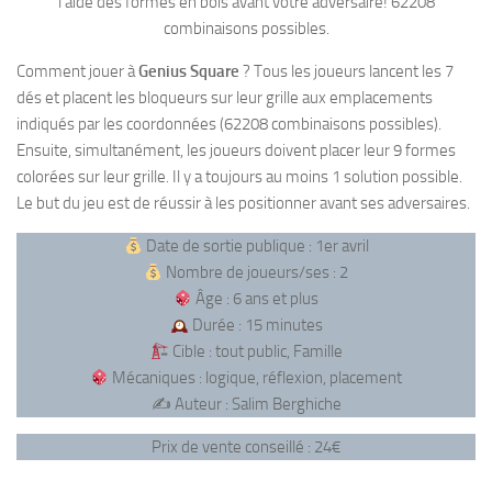
l’aide des formes en bois avant votre adversaire! 62208
combinaisons possibles.
Comment jouer à
Genius Square
? Tous les joueurs lancent les 7
dés et placent les bloqueurs sur leur grille aux emplacements
indiqués par les coordonnées (62208 combinaisons possibles).
Ensuite, simultanément, les joueurs doivent placer leur 9 formes
colorées sur leur grille. Il y a toujours au moins 1 solution possible.
Le but du jeu est de réussir à les positionner avant ses adversaires.
Date de sortie publique : 1er avril
Nombre de joueurs/ses : 2
Âge : 6 ans et plus
Durée : 15 minutes
Cible : tout public, Famille
Mécaniques : logique, réflexion, placement
✍️ Auteur : Salim Berghiche
Prix de vente conseillé : 24€