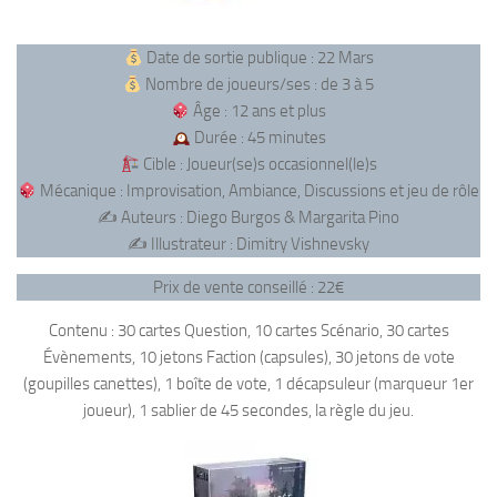
Date de sortie publique : 22 Mars
Nombre de joueurs/ses : de 3 à 5
Âge : 12 ans et plus
Durée : 45 minutes
Cible : Joueur(se)s occasionnel(le)s
Mécanique : Improvisation, Ambiance, Discussions et jeu de rôle
✍️ Auteurs : Diego Burgos & Margarita Pino
✍️ Illustrateur : Dimitry Vishnevsky
Prix de vente conseillé : 22€
Contenu : 30 cartes Question, 10 cartes Scénario, 30 cartes
Évènements, 10 jetons Faction (capsules), 30 jetons de vote
(goupilles canettes), 1 boîte de vote, 1 décapsuleur (marqueur 1er
joueur), 1 sablier de 45 secondes, la règle du jeu.