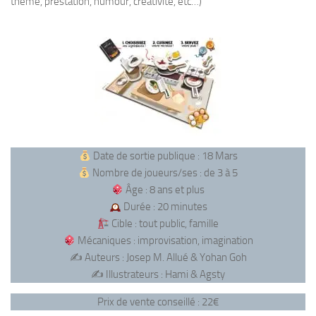
thème, prestation, humour, créativité, etc…)
Date de sortie publique : 18 Mars
Nombre de joueurs/ses : de 3 à 5
Âge : 8 ans et plus
Durée : 20 minutes
Cible : tout public, famille
Mécaniques : improvisation, imagination
✍️ Auteurs : Josep M. Allué & Yohan Goh
✍️ Illustrateurs : Hami & Agsty
Prix de vente conseillé : 22€