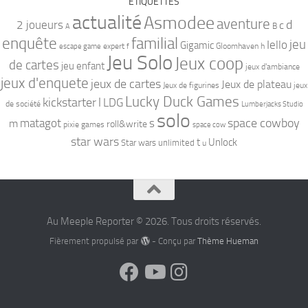
ÉTIQUETTES
actualité
Asmodee
aventure
d
2 joueurs
c
B
A
familial
enquête
jeu
Iello
Gigamic
expert
Gloomhaven
h
escape game
f
Jeu Solo
Jeux coop
de cartes
jeu enfant
jeux d'ambiance
jeux d'enquete
jeux de cartes
Jeux de plateau
Jeux de figurines
jeux
Lucky Duck Games
kickstarter
l
LDG
de société
Lumberjacks Studio
solo
space cowboy
matagot
s
m
roll&write
pixie games
space cow
star wars
t
Unlock
Star wars unlimited
u
Au Meeple Reporter © 2026. Tous droits réservés.
Fièrement propulsé par
- Conçu par
Thème Hueman