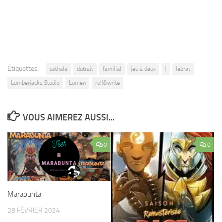
Étiquettes :
cathala
dutrait
familial
jeu à deux
l
lebrat
Lumberjacks Studio
Lumen
roll&write
VOUS AIMEREZ AUSSI...
0
0
Marabunta
28 FÉVRIER 2024