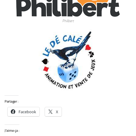
Philibert
Partager :
Facebook
X
J’aime ça :