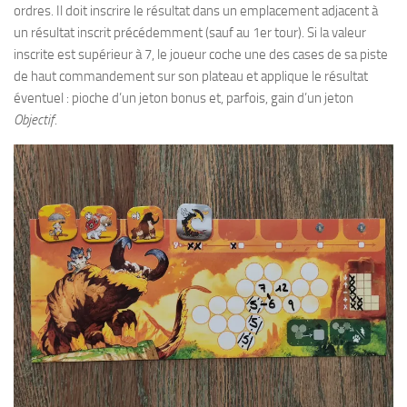
ordres. Il doit inscrire le résultat dans un emplacement adjacent à
un résultat inscrit précédemment (sauf au 1er tour). Si la valeur
inscrite est supérieur à 7, le joueur coche une des cases de sa piste
de haut commandement sur son plateau et applique le résultat
éventuel : pioche d’un jeton bonus et, parfois, gain d’un jeton
Objectif
.