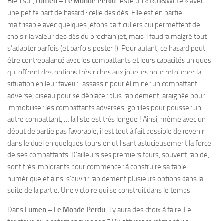
Bien sur,
Lumen – Le Monde Perdu
reste un « Roll&Write » avec
une petite part de hasard : celle des dés. Elle est en partie
maitrisable avec quelques jetons particuliers qui permettent de
choisir la valeur des dés du prochain jet, mais il faudra malgré tout
s’adapter parfois (et parfois pester !). Pour autant, ce hasard peut
être contrebalancé avec les combattants et leurs capacités uniques
qui offrent des options très riches aux joueurs pour retourner la
situation en leur faveur : assassin pour éliminer un combattant
adverse, oiseau pour se déplacer plus rapidement, araignée pour
immobiliser les combattants adverses, gorilles pour pousser un
autre combattant, … la liste est très longue ! Ainsi, même avec un
début de partie pas favorable, il est tout à fait possible de revenir
dans le duel en quelques tours en utilisant astucieusement la force
de ses combattants. D’ailleurs ses premiers tours, souvent rapide,
sont très implorants pour commencer à construire sa table
numérique et ainsi s’ouvrir rapidement plusieurs options dans la
suite de la partie. Une victoire qui se construit dans le temps.
Dans
Lumen – Le Monde Perdu
, il y aura des choix à faire. Le