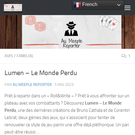
French
Skip to content
AVIS
/
FAMILIAL
1
Lumen – Le Monde Perdu
PAR
AU MEEPLE REPORTER
·
5 MAI 2023
Prêt à repartir dans un « Roll&Write » ? Prêt à vous affronter sur un
plateau avec vos combattants ? Découvrez
Lumen – Le Monde
Perdu
, une des dernières créations de Bruno Cathala et de Corentin
Lebrat, deux génies des jeux, qui s’associent pour tenter de
renouveler ce style de jeu parmi une offre déjà pléthorique. Un pari
peut-être réussi …