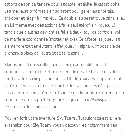
actions de son partenaire pour s’adapter et éviter la catastrophe.
Les meilleurs binômes s’en sortiront pour gérer les priorités,
anticiper et réagir à l’imprévu. Ce double jeu se retrouve dans le jeu
en lui même avec des actions à faire seul (aérofrein, roues, …)
tandis que d’autres devront se faire à deux (tour de contrôle) voir
de manière coordonnée (moteur et axe). Cela force les joueurs à
s’entendre tout en évitant l’effet joueur « alpha ». Impossible de
prendre la place de l’autre et de faire sans lui !
Sky Team
est un excellent jeu à deux, coopératif, mêlant
communication limitée et placement de dés. Le hasard des dés
rendra votre partie plus ou moins difficile, mais les emplacements
variés et les possibilités de modifier les valeurs des dès que ce
hasard « ne » sera qu’une contrainte supplémentaire à prendre en
compte ! Evitez l’appel d’urgence et qu’aucun «
Mayday
» ne
résonne sur les ondes ce soir …
Pour enrichir votre aventure,
Sky Team : Turbulences
est la 1ère
extension pour
Sky Team
, vous y découvrirez notamment des