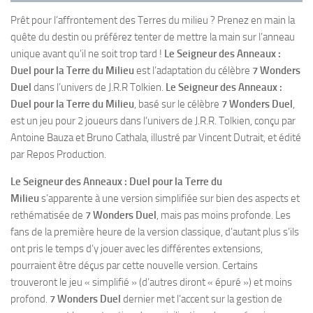
Prêt pour l’affrontement des Terres du milieu ? Prenez en main la
quête du destin ou préférez tenter de mettre la main sur l’anneau
unique avant qu’il ne soit trop tard !
Le Seigneur des Anneaux :
Duel pour la Terre du Milieu
est l’adaptation du célèbre
7 Wonders
Duel
dans l’univers de J.R.R Tolkien.
Le Seigneur des Anneaux :
Duel pour la Terre du Milieu
, basé sur le célèbre
7 Wonders Duel
,
est un jeu pour 2 joueurs dans l’univers de J.R.R. Tolkien, conçu par
Antoine Bauza et Bruno Cathala, illustré par Vincent Dutrait, et édité
par Repos Production.
Le Seigneur des Anneaux : Duel pour la Terre du
Milieu
s’apparente à une version simplifiée sur bien des aspects et
rethématisée de
7 Wonders Duel
, mais pas moins profonde. Les
fans de la première heure de la version classique, d’autant plus s’ils
ont pris le temps d’y jouer avec les différentes extensions,
pourraient être déçus par cette nouvelle version. Certains
trouveront le jeu « simplifié » (d’autres diront « épuré ») et moins
profond.
7 Wonders Duel
dernier met l’accent sur la gestion de