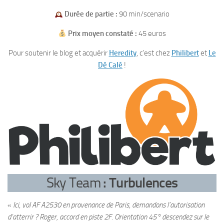
Durée de partie :
90 min/scenario
Prix moyen constaté :
45 euros
Pour soutenir le blog et acquérir
Heredity
, c’est chez
Philibert
et
Le
Dé Calé
!
Sky Team
: Turbulences
«
Ici, vol AF A2530 en provenance de Paris, demandons l’autorisation
d’atterrir ? Roger, accord en piste 2F. Orientation 45° descendez sur le