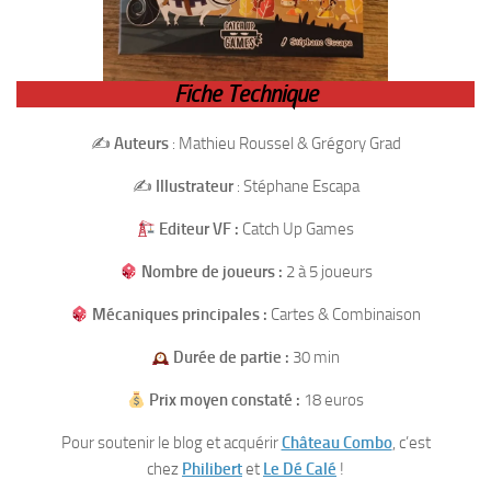
Fiche Technique
✍️
Auteurs
: Mathieu Roussel & Grégory Grad
✍️
Illustrateur
: Stéphane Escapa
Editeur VF :
Catch Up Games
Nombre de joueurs :
2 à 5 joueurs
Mécaniques principales :
Cartes & Combinaison
Durée de partie :
30 min
Prix moyen constaté :
18 euros
Pour soutenir le blog et acquérir
Château Combo
, c’est
chez
Philibert
et
Le Dé Calé
!