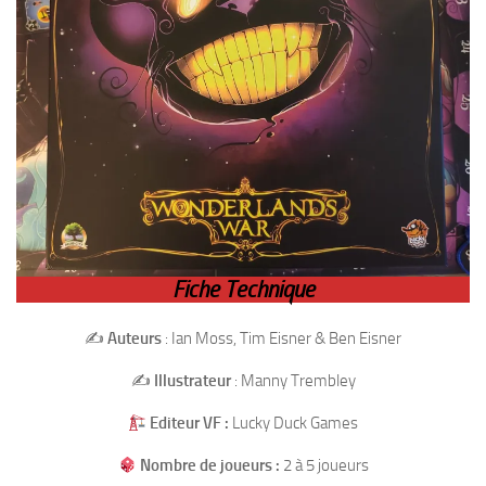
Fiche Technique
✍️
Auteurs
: Ian Moss, Tim Eisner & Ben Eisner
✍️
Illustrateur
: Manny Trembley
Editeur VF :
Lucky Duck Games
Nombre de joueurs :
2 à 5 joueurs