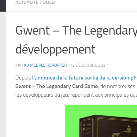
ACTUALITÉ
/
SOLO
Gwent – The Legendary 
développement
PAR
AU MEEPLE REPORTER
·
12 DÉCEMBRE 2024
Depuis
l’annonce de la future sortie de la version p
Gwent
–
The Legendary Card Game
, de nombreuses 
les développeurs du jeu, répondent aux principales qu