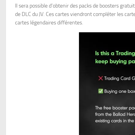
Il sera possible d’obtenir des packs de boosters gratui
de DLC du JV. Ces cartes viendront compléter les cart
cartes légendaires différentes.