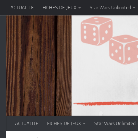
ACTUALITE
FICHES DE JEUX
Star Wars Unlimited
Skip to content
ACTUALITE
FICHES DE JEUX
Star Wars Unlimited