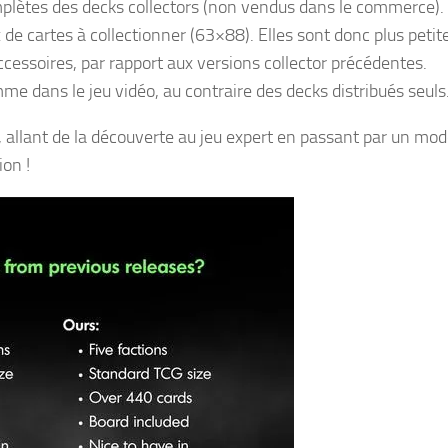
complètes des decks collectors (non vendus dans le commerce).
de cartes à collectionner (63×88). Elles sont donc plus petite
accessoires, par rapport aux versions collector précédentes.
me dans le jeu vidéo, au contraire des decks distribués seuls
, allant de la découverte au jeu expert en passant par un mod
on !