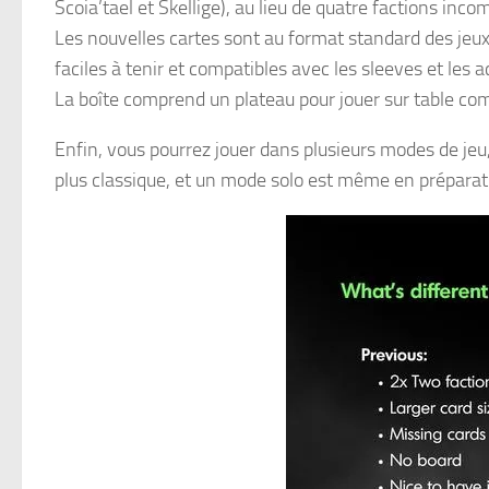
Scoia’tael et Skellige), au lieu de quatre factions in
Les nouvelles cartes sont au format standard des jeux 
faciles à tenir et compatibles avec les sleeves et les 
La boîte comprend un plateau pour jouer sur table com
Enfin, vous pourrez jouer dans plusieurs modes de jeu
plus classique, et un mode solo est même en préparati