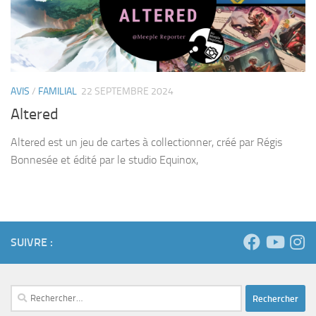
AVIS
/
FAMILIAL
22 SEPTEMBRE 2024
Altered
Altered est un jeu de cartes à collectionner, créé par Régis
Bonnesée et édité par le studio Equinox,
SUIVRE :
Rechercher :