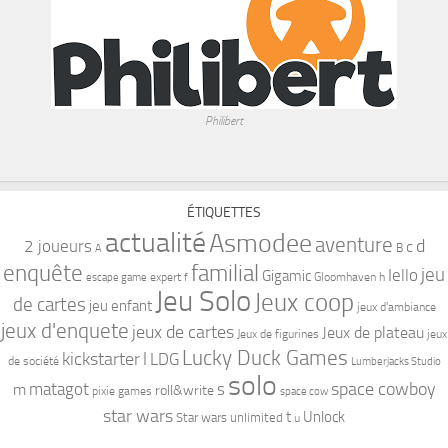
Philibert
ÉTIQUETTES
actualité
Asmodee
aventure
d
2 joueurs
c
B
A
familial
enquête
jeu
Iello
Gigamic
expert
Gloomhaven
h
escape game
f
Jeu Solo
Jeux coop
de cartes
jeu enfant
jeux d'ambiance
jeux d'enquete
jeux de cartes
Jeux de plateau
Jeux de figurines
jeux
Lucky Duck Games
kickstarter
l
LDG
de société
Lumberjacks Studio
solo
space cowboy
matagot
s
m
roll&write
pixie games
space cow
star wars
t
Unlock
Star wars unlimited
u