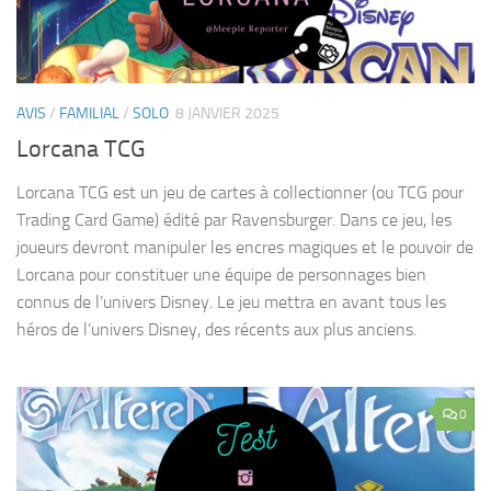
AVIS
/
FAMILIAL
/
SOLO
8 JANVIER 2025
Lorcana TCG
Lorcana TCG est un jeu de cartes à collectionner (ou TCG pour
Trading Card Game) édité par Ravensburger. Dans ce jeu, les
joueurs devront manipuler les encres magiques et le pouvoir de
Lorcana pour constituer une équipe de personnages bien
connus de l’univers Disney. Le jeu mettra en avant tous les
héros de l’univers Disney, des récents aux plus anciens.
0