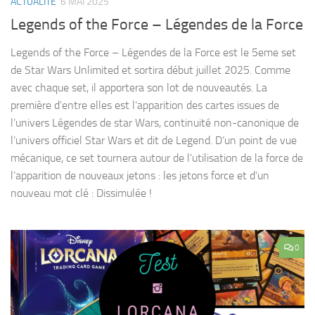
ACTUALITÉ
6 MAI 2025
Legends of the Force – Légendes de la Force
Legends of the Force – Légendes de la Force est le 5eme set
de Star Wars Unlimited et sortira début juillet 2025. Comme
avec chaque set, il apportera son lot de nouveautés. La
première d’entre elles est l’apparition des cartes issues de
l’univers Légendes de star Wars, continuité non-canonique de
l’univers officiel Star Wars et dit de Legend. D’un point de vue
mécanique, ce set tournera autour de l’utilisation de la force de
l’apparition de nouveaux jetons : les jetons force et d’un
nouveau mot clé : Dissimulée !
0