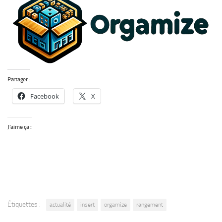
Partager :
Facebook
X
J’aime ça :
Étiquettes :
actualité
insert
orgamize
rangement