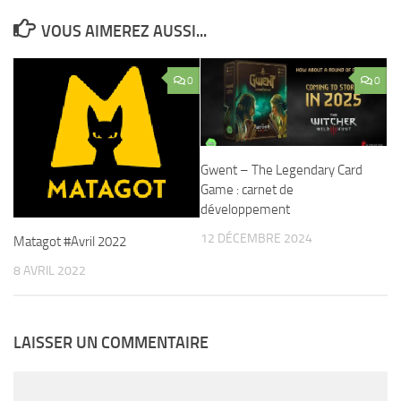
VOUS AIMEREZ AUSSI...
0
0
Gwent – The Legendary Card
Game : carnet de
développement
12 DÉCEMBRE 2024
Matagot #Avril 2022
8 AVRIL 2022
LAISSER UN COMMENTAIRE