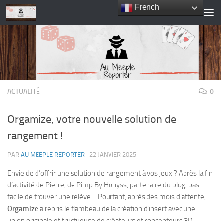
French
Skip to content
ACTUALITÉ
0
Orgamize, votre nouvelle solution de
rangement !
PAR
AU MEEPLE REPORTER
·
22 JANVIER 2025
Envie de d’offrir une solution de rangement à vos jeux ? Après la fin
d’activité de Pierre, de Pimp By Hohyss, partenaire du blog, pas
facile de trouver une relève… Pourtant, après des mois d’attente,
Orgamize
a repris le flambeau de la création d’insert avec une
union originale et fructueuse de créateurs et concepteurs 3D.