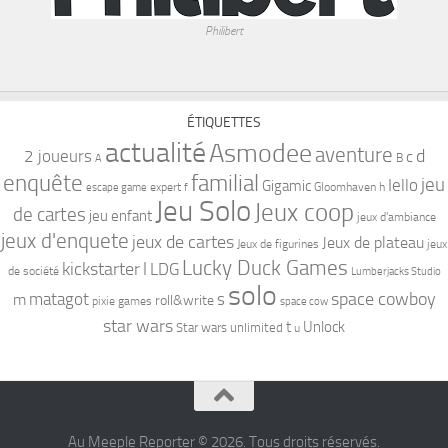
Philibert
ÉTIQUETTES
actualité
Asmodee
aventure
d
2 joueurs
c
B
A
familial
enquête
jeu
Iello
Gigamic
expert
Gloomhaven
h
escape game
f
Jeu Solo
Jeux coop
de cartes
jeu enfant
jeux d'ambiance
jeux d'enquete
jeux de cartes
Jeux de plateau
Jeux de figurines
jeux
Lucky Duck Games
kickstarter
l
LDG
de société
Lumberjacks Studio
solo
space cowboy
matagot
s
m
roll&write
pixie games
space cow
star wars
t
Unlock
Star wars unlimited
u
Au Meeple Reporter © 2026. Tous droits réservés.