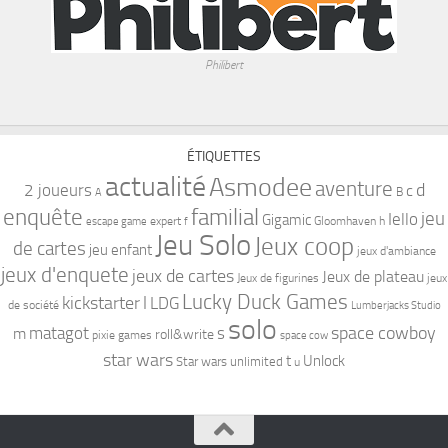
Philibert
ÉTIQUETTES
actualité
Asmodee
aventure
d
2 joueurs
c
B
A
familial
enquête
jeu
Iello
Gigamic
expert
Gloomhaven
h
escape game
f
Jeu Solo
Jeux coop
de cartes
jeu enfant
jeux d'ambiance
jeux d'enquete
jeux de cartes
Jeux de plateau
Jeux de figurines
jeux
Lucky Duck Games
kickstarter
l
LDG
de société
Lumberjacks Studio
solo
space cowboy
matagot
s
m
roll&write
pixie games
space cow
star wars
t
Unlock
Star wars unlimited
u