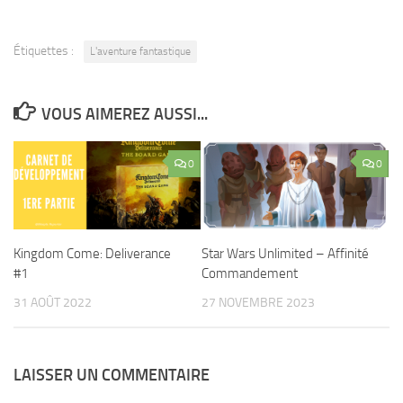
Étiquettes :
L'aventure fantastique
VOUS AIMEREZ AUSSI...
0
0
Kingdom Come: Deliverance
Star Wars Unlimited – Affinité
#1
Commandement
31 AOÛT 2022
27 NOVEMBRE 2023
LAISSER UN COMMENTAIRE