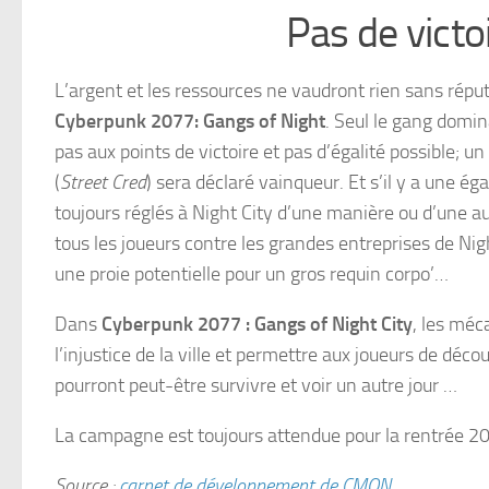
Pas de victo
L’argent et les ressources ne vaudront rien sans répu
Cyberpunk 2077: Gangs of Night
. Seul le gang domina
pas aux points de victoire et pas d’égalité possible; u
(
Street Cred
) sera déclaré vainqueur. Et s’il y a une ég
toujours réglés à Night City d’une manière ou d’une a
tous les joueurs contre les grandes entreprises de Night
une proie potentielle pour un gros requin corpo’…
Dans
Cyberpunk 2077 : Gangs of Night City
, les méc
l’injustice de la ville et permettre aux joueurs de déco
pourront peut-être survivre et voir un autre jour …
La campagne est toujours attendue pour la rentrée 202
Source :
carnet de développement de CMON