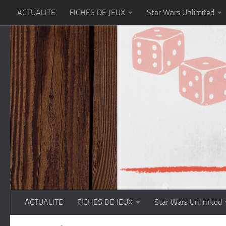
ACTUALITE
FICHES DE JEUX
Star Wars Unlimited
Skip to content
ACTUALITE
FICHES DE JEUX
Star Wars Unlimited