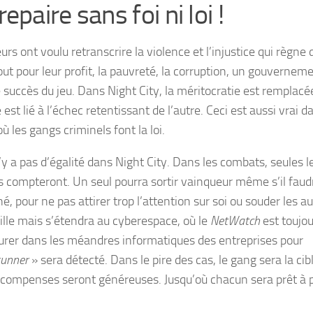
repaire sans foi ni loi !
urs ont voulu retranscrire la violence et l’injustice qui règne 
tout pour leur profit, la pauvreté, la corruption, un gouvernem
 succès du jeu. Dans Night City, la méritocratie est remplacé
est lié à l’échec retentissant de l’autre. Ceci est aussi vrai d
ù les gangs criminels font la loi.
’y a pas d’égalité dans Night City. Dans les combats, seules l
es compteront. Un seul pourra sortir vainqueur même s’il faud
é, pour ne pas attirer trop l’attention sur soi ou souder les a
 ville mais s’étendra au cyberespace, où le
NetWatch
est toujo
nturer dans les méandres informatiques des entreprises pour
runner
» sera détecté. Dans le pire des cas, le gang sera la cib
es récompenses seront généreuses. Jusqu’où chacun sera prêt à