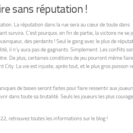
ire sans réputation !
tation. La réputation dans la rue sera au cœur de toute dans
nt survira. C’est pourquoi, en fin de partie, la victoire ne se 
n vainqueur, des perdants ! Seul le gang avec le plus de réputa
alité, il n’y aura pas de gagnants. Simplement. Les conflits so
utre. De plus, certaines conditions de jeu pourront même fair
 City. La vie est injuste, après tout, et le plus gros poisson r
aniques de bases seront faites pour faire ressentir aux joueur
uvrir dans toute sa brutalité. Seuls les joueurs les plus courag
2, retrouvez toutes les informations sur le blog !