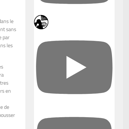
dans le
ent sans
e par
ans les
es
ra
utres
urs en
le de
 pousser