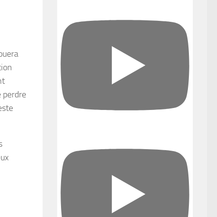
jouera
tion
nt
e perdre
este
s
eux