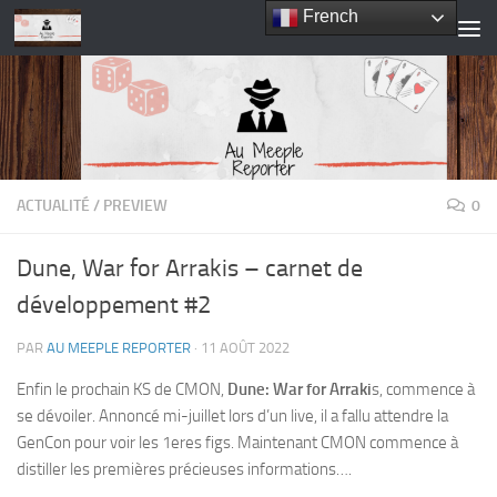
French
Skip to content
ACTUALITÉ
/
PREVIEW
0
Dune, War for Arrakis – carnet de
développement #2
PAR
AU MEEPLE REPORTER
·
11 AOÛT 2022
Enfin le prochain KS de CMON,
Dune: War for Arraki
s, commence à
se dévoiler. Annoncé mi-juillet lors d’un live, il a fallu attendre la
GenCon pour voir les 1eres figs. Maintenant CMON commence à
distiller les premières précieuses informations….