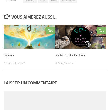
actualité
cmon
Dune
kickstarter
VOUS AIMEREZ AUSSI...
0
0
Soda Pop Collection
Sagani
3 MARS 2023
16 AVRIL 2021
LAISSER UN COMMENTAIRE