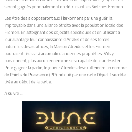
seront gagnés principalement en détruisant les Sietches Fremen.
Les Atreides s’opposeront aux Harkonnens par une guérilla
impitoyable dans une alliance étroite avec la population locale des
Fremen. En atteignant des objectifs spécifiques et en utilisant à
leur avantage leur connaissance d’Arrakis et de ses forces
naturelles dévastatrices, la Maison Atreides et les Fremen
pourraient réussir à accomplir d’anciennes prophéties. S’ils y
parviennent, plus aucun ennemi ne sera capable de leur résister.
Pour gagner la partie, le joueur Atreides devra atteindre un nombre
de Points de Prescience (PP) indiqué par une carte Objectif secrète
tirée au début de la partie.
A suivre …