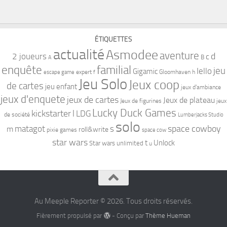
ÉTIQUETTES
actualité
Asmodee
aventure
d
2 joueurs
c
B
A
familial
enquête
jeu
Iello
Gigamic
expert
Gloomhaven
h
escape game
f
Jeu Solo
Jeux coop
de cartes
jeu enfant
jeux d'ambiance
jeux d'enquete
jeux de cartes
Jeux de plateau
Jeux de figurines
jeux
Lucky Duck Games
kickstarter
l
LDG
de société
Lumberjacks Studio
solo
space cowboy
matagot
s
m
roll&write
pixie games
space cow
star wars
t
Unlock
Star wars unlimited
u
Au Meeple Reporter © 2026. Tous droits réservés.
Fièrement propulsé par
- Conçu par
Thème Hueman