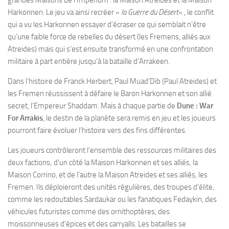
grandes Maisons de l’Imperium : la Maison Atreides et la Maison
Harkonnen. Le jeu va ainsi recréer «
la Guerre du Désert
« , le conflit
qui a vu les Harkonnen essayer d’écraser ce qui semblait n’être
qu’une faible force de rebelles du désert (les Fremens, alliés aux
Atreides) mais qui s’est ensuite transformé en une confrontation
militaire à part entière jusqu’à la bataille d’Arrakeen.
Dans l’histoire de Franck Herbert, Paul Muad’Dib (Paul Atreides) et
les Fremen réussissent à défaire le Baron Harkonnen et son allié
secret, l’Empereur Shaddam. Mais à chaque partie de
Dune : War
For Arrakis
, le destin de la planète sera remis en jeu et les joueurs
pourront faire évoluer l’histoire vers des fins différentes.
Les joueurs contrôleront l’ensemble des ressources militaires des
deux factions; d’un côté la Maison Harkonnen et ses alliés, la
Maison Corrino, et de l’autre la Maison Atreides et ses alliés, les
Fremen. Ils déploieront des unités régulières, des troupes d’élite,
comme les redoutables Sardaukar ou les fanatiques Fedaykin, des
véhicules futuristes comme des ornithoptères, des
moissonneuses d’épices et des carryalls. Les batailles se