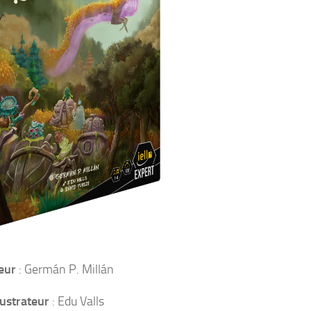
eur
: Germán P. Millán
lustrateur
: Edu Valls