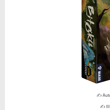
✍️
Aut
✍️
Il