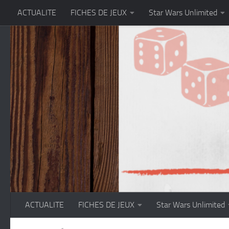
ACTUALITE
FICHES DE JEUX
Star Wars Unlimited
Skip to content
ACTUALITE
FICHES DE JEUX
Star Wars Unlimited