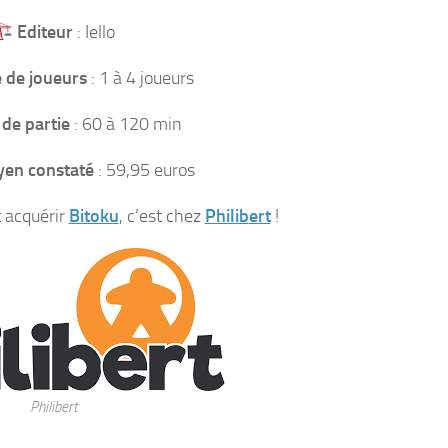
Editeur
: Iello
de joueurs
: 1 à 4 joueurs
de partie
: 60 à 120 min
yen constaté
: 59,95 euros
t acquérir
Bitoku
, c’est chez
Phili
b
ert
!
Philibert