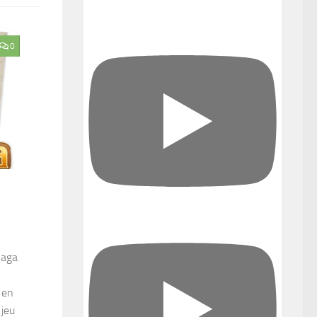
Saga
 en
 jeu