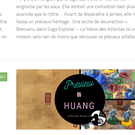
engloutie par les eaux. Elle abritait une civilisation bien plus
o
avancée que la nôtre … Avant de disparaître à jamais, elle 
 the
laissa un précieux héritage : Une arche de résurrection ».
t,
Bienvenu dans Saga Explorer – Le trésor des Atlantes où v
s on
mission sera rien de moins que retrouver ce précieux artefac
0