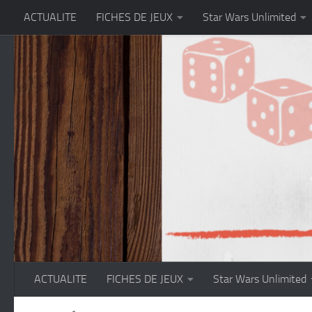
ACTUALITE
FICHES DE JEUX
Star Wars Unlimited
Skip to content
ACTUALITE
FICHES DE JEUX
Star Wars Unlimited