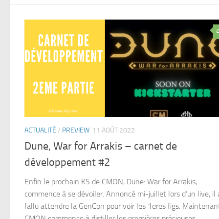
ACTUALITÉ
/
PREVIEW
11 AOÛT 2022
Dune, War for Arrakis – carnet de
développement #2
Enfin le prochain KS de CMON, Dune: War for Arrakis,
commence à se dévoiler. Annoncé mi-juillet lors d’un live, il 
fallu attendre la GenCon pour voir les 1eres figs. Maintenan
CMON commence à distiller les premières précieuses
informations….