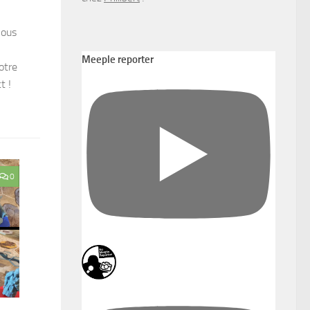
nous
Meeple reporter
otre
t !
0