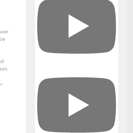
uvoir
tre
nd
eurs
u
0