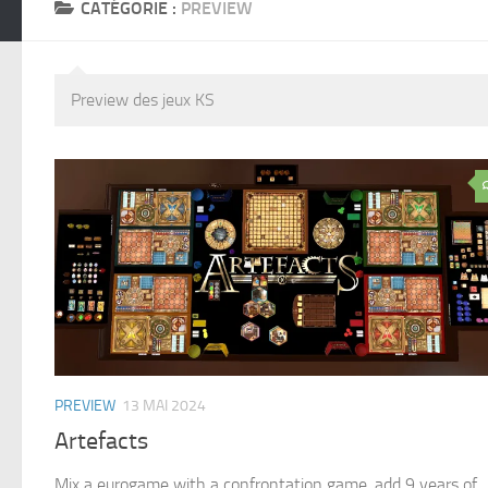
CATÉGORIE :
PREVIEW
Preview des jeux KS
PREVIEW
13 MAI 2024
Artefacts
Mix a eurogame with a confrontation game, add 9 years of