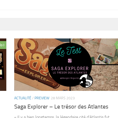
0
ACTUALITÉ
/
PREVIEW
28 MARS 2023
Saga Explorer – Le trésor des Atlantes
« Il y a bien longtemps, la légendaire cité d’Atlantis fut