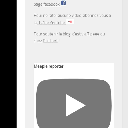
page
facebook
et
ut au
Pour ne rater aucune vidéo, abonnez vous à
la
chaîne Youtube
Pour soutenir le blog, c’est via
Tipeee
ou
chez
Philibert
!
Meeple reporter