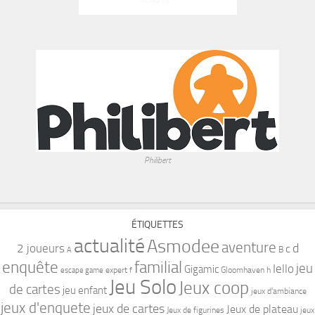
Philibert
ÉTIQUETTES
actualité
Asmodee
aventure
d
2 joueurs
c
B
A
familial
enquête
jeu
Iello
Gigamic
expert
Gloomhaven
h
escape game
f
Jeu Solo
Jeux coop
de cartes
jeu enfant
jeux d'ambiance
jeux d'enquete
jeux de cartes
Jeux de plateau
Jeux de figurines
jeux