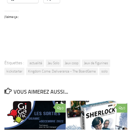
J’aime ça :
Étiquettes :
actualité
Jeu Solo
Jeux coop
Jeux de figurines
kickstarter
Kingdom Come: Deliverance - The BoardGame
solo
VOUS AIMEREZ AUSSI...
0
0