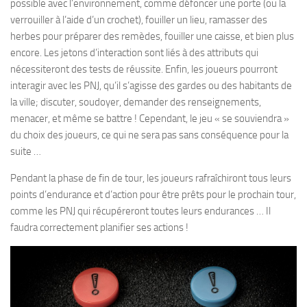
possible avec l’environnement, comme défoncer une porte (ou la
verrouiller à l’aide d’un crochet), fouiller un lieu, ramasser des
herbes pour préparer des remèdes, fouiller une caisse, et bien plus
encore. Les jetons d’interaction sont liés à des attributs qui
nécessiteront des tests de réussite. Enfin, les joueurs pourront
interagir avec les PNJ, qu’il s’agisse des gardes ou des habitants de
la ville; discuter, soudoyer, demander des renseignements,
menacer, et même se battre ! Cependant, le jeu « se souviendra »
du choix des joueurs, ce qui ne sera pas sans conséquence pour la
suite …
Pendant la phase de fin de tour, les joueurs rafraîchiront tous leurs
points d’endurance et d’action pour être prêts pour le prochain tour,
comme les PNJ qui récupéreront toutes leurs endurances … Il
faudra correctement planifier ses actions !