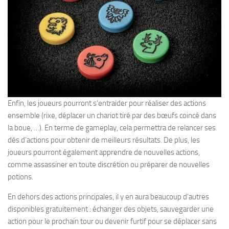
Enfin, les joueurs pourront s’entraider pour réaliser des actions
ensemble (rixe, déplacer un chariot tiré par des bœufs coincé dans
la boue, …). En terme de gameplay, cela permettra de relancer ses
dés d’actions pour obtenir de meilleurs résultats. De plus, les
joueurs pourront également apprendre de nouvelles actions,
comme assassiner en toute discrétion ou préparer de nouvelles
potions.
En dehors des actions principales, il y en aura beaucoup d’autres
disponibles gratuitement : échanger des objets, sauvegarder une
action pour le prochain tour ou devenir furtif pour se déplacer sans