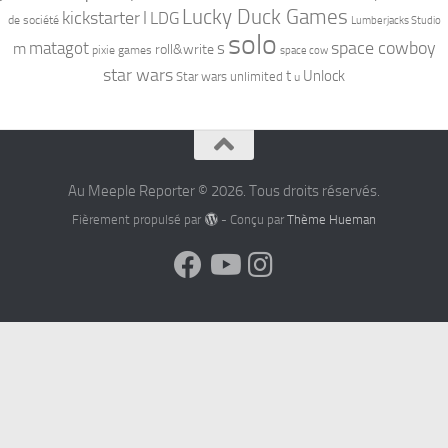
Lucky Duck Games
kickstarter
l
LDG
de société
Lumberjacks Studio
solo
space cowboy
matagot
s
m
roll&write
pixie games
space cow
star wars
t
Unlock
Star wars unlimited
u
Au Meeple Reporter © 2026. Tous droits réservés.
Fièrement propulsé par
- Conçu par
Thème Hueman