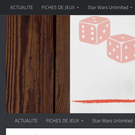
ACTUALITE
FICHES DE JEUX
Star Wars Unlimited
Skip to content
ACTUALITE
FICHES DE JEUX
Star Wars Unlimited